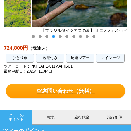
【ブラジル側イグアスの滝】 オニオオハシ（イメージ）
724,800円
（燃油込）
ひとり旅
送迎付き
周遊ツアー
マイレージ
ツアーコード：PKHLAPE-011MAPIGU1
最終更新日：2025年11月4日
空席問い合わせ（無料）
ツアーの
日程表
旅行代金
旅行条件
ポイント
ツアーのポイント