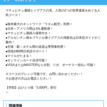
マチュピチュ遺跡とイグアスの滝、人気の2つの世界遺産をめぐる人
気コース！
●南米最大のネットワーク『ラタム航空』利用！
●日本⇔アメリカ間はJAL運航便！
●マチュピチュ遺跡入場券付き！
●アルゼンチン側＆ブラジル側イグアスの滝観光は日本語ガイドがご
案内！
●空港・駅～ホテル間の送迎は専用車利用！
●現地24時間日本語サポート！
●マイルがたまる！
●オンラインカード決済可能！
●VISAまたはMASTERなら分割、リボ、ボーナス一括払い可能！
※コースのアレンジ可能です。お問い合わせください！
※お急ぎの方はお電話ください！
【学割】おひとり様「5,000円」割引
---
関連情報