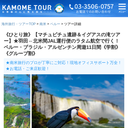
海外旅行・ツアーTOP
南米
ペルー
ツアー詳細
《ひとり旅》【マチュピチュ遺跡＆イグアスの滝ツア
ー】★羽田⇔北米間JAL運行便のラタム航空で行く！
ペルー・ブラジル・アルゼンチン周遊11日間《学割》
《グループ割》
★南米旅行のプロが丁寧にご対応！現地オフィスサポート万全！
★お電話・ご来店歓迎！