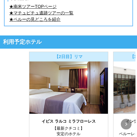
★南米ツアーTOPページ
★マチュピチュ遺跡ツアーの一覧
★ペルーの見どころを紹介
利用予定ホテル
【2日目】リマ
【
イビス ラルコ ミラフローレス
インテ
【最新クチコミ】
安定のホテル
ペルーレ