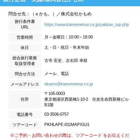
問合せ先：（ｅかも。）／株式会社かもめ
旅行条件書
https://www.kamometour.co.jp/yakkan_top.php
URL
月～金曜日：10:00～18:00
営業時間
土・日・祝日・年末年始
休日
総合旅行業務
古寺 宏史、左右田 幸枝
取扱管理者
メール、電話
問合せ方法
ekamo@kamometour.co.jp
メールアドレス
〒105-0003
住所
東京都港区西新橋1-10-2 住友生命西新橋ビル
B1階
03-3506-0757
電話番号
PKHLAPE-011MAPIGU1
ツアーコード
※ご予約・お問い合わせの際は、ツアーコード をお伝えくだ