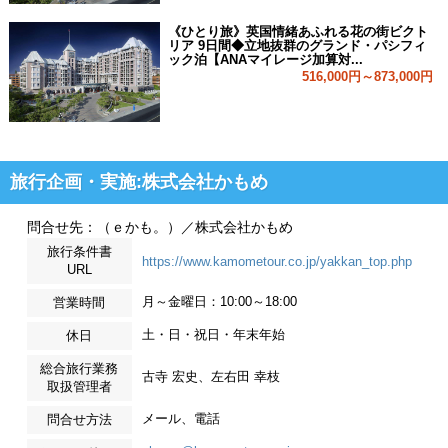
《ひとり旅》英国情緒あふれる花の街ビクト
リア 9日間◆立地抜群のグランド・パシフィ
ック泊【ANAマイレージ加算対...
516,000円～873,000円
旅行企画・実施:株式会社かもめ
問合せ先：（ｅかも。）／株式会社かもめ
旅行条件書
https://www.kamometour.co.jp/yakkan_top.php
URL
月～金曜日：10:00～18:00
営業時間
土・日・祝日・年末年始
休日
総合旅行業務
古寺 宏史、左右田 幸枝
取扱管理者
メール、電話
問合せ方法