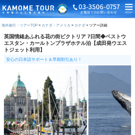
海外旅行・ツアーTOP
カナダ・アメリカ
カナダ
ツアー詳細
英国情緒あふれる花の街ビクトリア 7日間◆ベストウ
エスタン・カールトンプラザホテル泊【成田発ウエス
トジェット利用】
安心の日本語サポート＆早期割引あり！