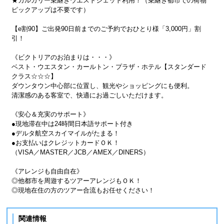
★カルガリー乗継ぎウエストジェット利用！（乗継ぎ都市での荷物
ピックアップは不要です）
【e割90】ご出発90日前までのご予約でおひとり様「3,000円」割
引！
《ビクトリアのお泊まりは・・・》
ベスト・ウエスタン・カールトン・プラザ・ホテル【スタンダード
クラス☆☆☆】
ダウンタウン中心部に位置し、観光やショッピングにも便利。
清潔感のある客室で、快適にお過ごしいただけます。
《安心＆充実のサポート》
●現地滞在中は24時間日本語サポート付き
●デルタ航空スカイマイルがたまる！
●お支払いはクレジットカードＯＫ！
（VISA／MASTER／JCB／AMEX／DINERS）
《アレンジも自由自在》
◎他都市を周遊するツアーアレンジもＯＫ！
◎現地在住の方のツアー合流もお任せください！
関連情報