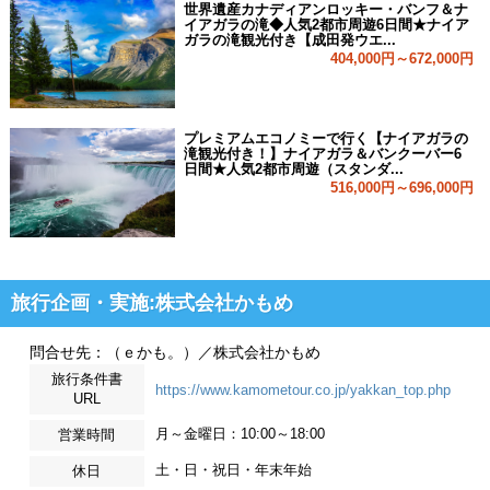
世界遺産カナディアンロッキー・バンフ＆ナ
イアガラの滝◆人気2都市周遊6日間★ナイア
ガラの滝観光付き【成田発ウエ...
404,000円～672,000円
プレミアムエコノミーで行く【ナイアガラの
滝観光付き！】ナイアガラ＆バンクーバー6
日間★人気2都市周遊（スタンダ...
516,000円～696,000円
旅行企画・実施:株式会社かもめ
問合せ先：（ｅかも。）／株式会社かもめ
旅行条件書
https://www.kamometour.co.jp/yakkan_top.php
URL
月～金曜日：10:00～18:00
営業時間
土・日・祝日・年末年始
休日