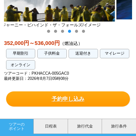
ナイアガラの滝/イメージ
/イメージ
352,000円～536,000円
（燃油込）
早期割引
子供料金
送迎付き
マイレージ
オンライン
ツアーコード：PKHACCA-005GAC0
最終更新日：2026年8月7日05時08分
予約申し込み
ツアーの
日程表
旅行代金
旅行条件
ポイント