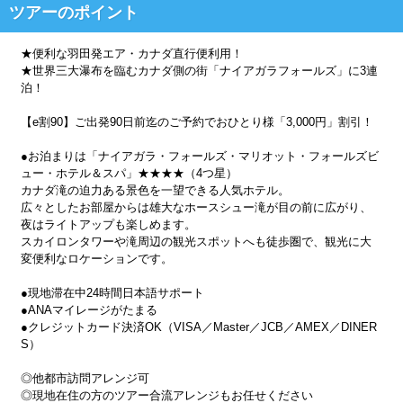
ツアーのポイント
★便利な羽田発エア・カナダ直行便利用！
★世界三大瀑布を臨むカナダ側の街「ナイアガラフォールズ」に3連
泊！
【e割90】ご出発90日前迄のご予約でおひとり様「3,000円」割引！
●お泊まりは「ナイアガラ・フォールズ・マリオット・フォールズビ
ュー・ホテル＆スパ」★★★★（4つ星）
カナダ滝の迫力ある景色を一望できる人気ホテル。
広々としたお部屋からは雄大なホースシュー滝が目の前に広がり、
夜はライトアップも楽しめます。
スカイロンタワーや滝周辺の観光スポットへも徒歩圏で、観光に大
変便利なロケーションです。
●現地滞在中24時間日本語サポート
●ANAマイレージがたまる
●クレジットカード決済OK（VISA／Master／JCB／AMEX／DINER
S）
◎他都市訪問アレンジ可
◎現地在住の方のツアー合流アレンジもお任せください