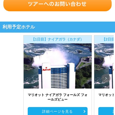
利用予定ホテル
【1日目】ナイアガラ（カナダ）
【2日
マリオット ナイアガラ フォールズ フォ
マリオット
ールズビュー
詳細ページを見る