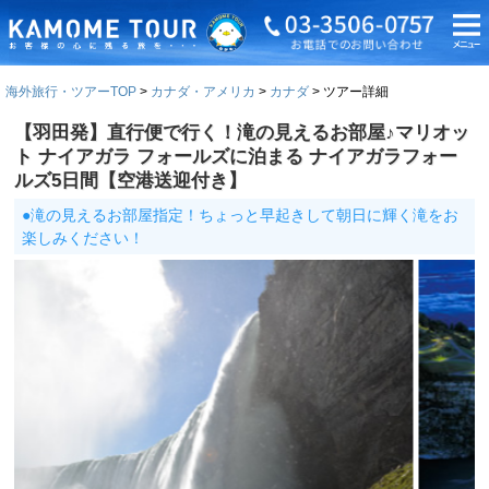
海外旅行・ツアーTOP
カナダ・アメリカ
カナダ
ツアー詳細
【羽田発】直行便で行く！滝の見えるお部屋♪マリオッ
ト ナイアガラ フォールズに泊まる ナイアガラフォー
ルズ5日間【空港送迎付き】
●滝の見えるお部屋指定！ちょっと早起きして朝日に輝く滝をお
楽しみください！