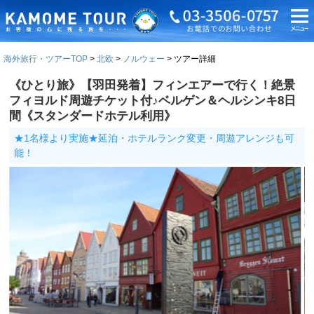
海外旅行・ツアーTOP
北欧
ノルウェー
ツアー詳細
《ひとり旅》【羽田発着】フィンエアーで行く！絶景
フィヨルド周遊チケット付♪ベルゲン＆ヘルシンキ8日
間《スタンダードホテル利用》
★1名様より実施★延泊・ホテルランク変更・周遊アレンジも可
能！