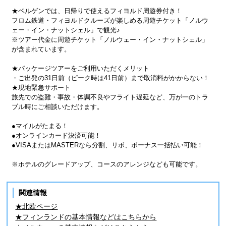
★ベルゲンでは、日帰りで使えるフィヨルド周遊券付き！
フロム鉄道・フィヨルドクルーズが楽しめる周遊チケット「ノルウ
ェー・イン・ナットシェル」で観光♪
※ツアー代金に周遊チケット「ノルウェー・イン・ナットシェル」
が含まれています。
★パッケージツアーをご利用いただくメリット
・ご出発の31日前（ピーク時は41日前）まで取消料がかからない！
★現地緊急サポート
旅先での盗難・事故・体調不良やフライト遅延など、万が一のトラ
ブル時にご相談いただけます。
●マイルがたまる！
●オンラインカード決済可能！
●VISAまたはMASTERなら分割、リボ、ボーナス一括払い可能！
※ホテルのグレードアップ、コースのアレンジなども可能です。
関連情報
★北欧ページ
★フィンランドの基本情報などはこちらから