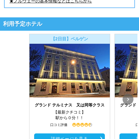
★ノルウェーの基本情報などはこちらから
利用予定ホテル
【2日目】ベルゲン
グランド テルミナス 又は同等クラス
グランド
【最新クチコミ】
駅から０分！！
口コミ評価
口
詳細ページを見る