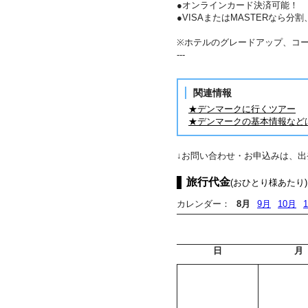
●オンラインカード決済可能！
●VISAまたはMASTERなら
※ホテルのグレードアップ、コ
---
関連情報
★デンマークに行くツアー
★デンマークの基本情報など
↓お問い合わせ・お申込みは、
旅行代金
(おひとり様あたり)
カレンダー：
8月
9月
10月
日
月