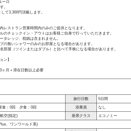
ユーロ
ます。
して3,300円頂戴します。
内レストラン営業時間内のみのご提供となります。
ルのチェックイン・アウトはお客様ご自身で行っていただきます。
ータレッジ、枕銭は含まれません。
ブの無いシャワーのみのお部屋となる場合があります。
2名部屋（ツインまたはダブル）と比べて手狭になる場合があります。
ョン】
3ヶ月＋滞在日数以上必要
旅行日数
5日間
昼食：0回 夕食：0回
添乗員
なし
航空(指定)
座席クラス
エコノミー
r Plus、ワンワールド系)