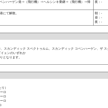
00】コペンハーゲン発⇒（飛行機）⇒ヘルシンキ乗継⇒（飛行機）⇒帰
夜：-
港にて解散。
朝：-
昼：-
夜：-
ロ、スカンディック スペクトゥルム、スカンディック コペンハーゲン、ザ ス
ビイェンのいずれか
りとなります。
たり）
ユーロ
ユーロ
ユーロ
ロ