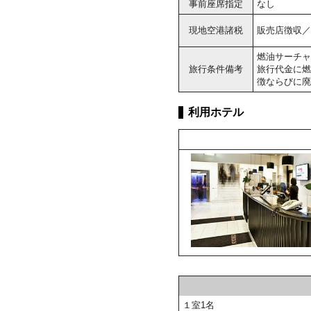
事前座席指定
なし
現地空港諸税
販売店徴収／大
燃油サーチャ
旅行条件備考
旅行代金に燃
徴ならびに廃
利用ホテル
１室1名