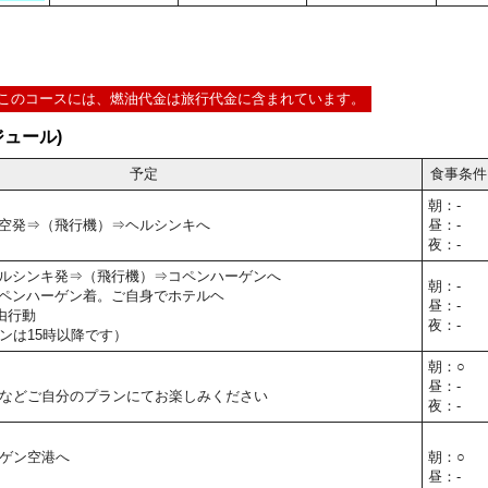
このコースには、燃油代金は旅行代金に含まれています。
ュール)
予定
食事条件
朝：-
0】関空発⇒（飛行機）⇒ヘルシンキへ
昼：-
夜：-
40】ヘルシンキ発⇒（飛行機）⇒コペンハーゲンへ
朝：-
30】コペンハーゲン着。ご自身でホテルヘ
昼：-
由行動
夜：-
ンは15時以降です）
朝：○
昼：-
などご自分のプランにてお楽しみください
夜：-
ゲン空港へ
朝：○
昼：-