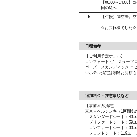
【08:00～14:
国の途へ
5
【午後】関空着。空
☆お疲れ様でした☆
日程備考
【ご利用予定ホテル】
コンフォート ヴェスターブ
バーズ、スカンディック コ
※ホテル指定は別途お見積も
追加料金・注意事項など
【事前座席指定】
東京⇔ヘルシンキ（1区間あ
・スタンダードシート：49
・プリファードシート：59
・コンフォートシート：99
・フロントシート：119ユー