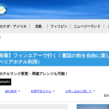
カナダ・アメリカ
北欧
フィリピン
ニュージーランド
細
発着】フィンエアーで行く！童話の街を自由に楽し
ペリアホテル利用）
・ホテルランク変更・周遊アレンジも可能！
PHSUP1
旅行条件
利用予定ホテル
お申し込みに関して
最終