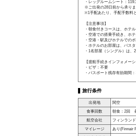
・レッグルームシート：119
※ご出発の28日前から承り
※1手配あたり、手配手数料と
【注意事項】
・朝食付きコースは、ホテル
・空港での搭乗手続き、ホテ
・空港・駅及びホテルでのポ
・ホテルのお部屋は、バスタ
・1名部屋（シングル）は、
【渡航手続きインフォメーシ
・ビザ：不要
・パスポート残存有効期間：
旅行条件
出発地
関空
食事回数
朝食：2回 
航空会社
フィンランド
マイレージ
あり(Finnai