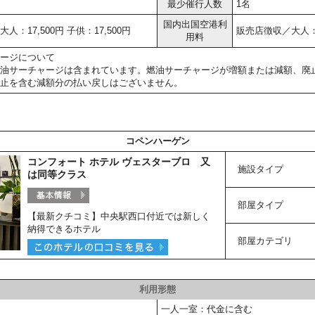
最少催行人数
1名
国内出国空港利
人：17,500円 子供：17,500円
販売店徴収／大人：6,
用料
ージについて
油サーチャージは含まれています。燃油サーチャージが増額または減額、廃
止を含む減額分の払い戻しはございません。
コペンハーゲン
コンフォート ホテル ヴェスターブロ 又
施設タイプ
は同等クラス
部屋タイプ
【最新クチコミ】中央駅西口付近では新しく
納得できるホテル
部屋カテゴリ
利用形態
一人一室：代金に含む