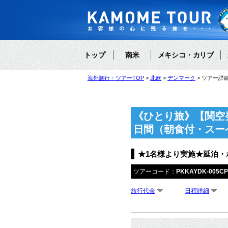
トップ
南米
メキシコ・カリブ
海外旅行・ツアーTOP
北欧
デンマーク
ツアー詳
《ひとり旅》【関空
日間（朝食付・スー
★1名様より実施★延泊
ツアーコード：
PKKAYDK-005C
旅行代金
日程詳細