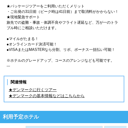
★パッケージツアーをご利用いただくメリット
・ご出発の31日前（ピーク時は41日前）まで取消料がかからない！
★現地緊急サポート
旅先での盗難・事故・体調不良やフライト遅延など、万が一のトラ
ブル時にご相談いただけます。
●マイルがたまる！
●オンラインカード決済可能！
●VISAまたはMASTERなら分割、リボ、ボーナス一括払い可能！
※ホテルのグレードアップ、コースのアレンジなども可能です。
---
関連情報
★デンマークに行くツアー
★デンマークの基本情報などはこちらから
利用予定ホテル