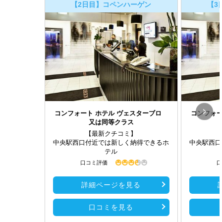
【2日目】コペンハーゲン
【3
コンフォート ホテル ヴェスターブロ
コンフォ
又は同等クラス
【最新クチコミ】
中央駅西口付近では新しく納得できるホ
中央駅西口
テル
口コミ評価
口
詳細ページを見る
口コミを見る