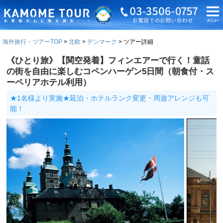
海外旅行・ツアーTOP
北欧
デンマーク
ツアー詳細
《ひとり旅》【関空発着】フィンエアーで行く！童話
の街を自由に楽しむコペンハーゲン5日間（朝食付・ス
ーペリアホテル利用）
★1名様より実施★延泊・ホテルランク変更・周遊アレンジも可
能！