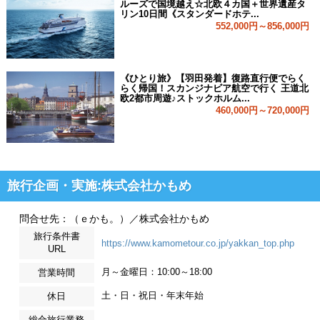
ルーズで国境越え☆北欧４カ国＋世界遺産タ
リン10日間《スタンダードホテ...
552,000円～856,000円
《ひとり旅》【羽田発着】復路直行便でらく
らく帰国！スカンジナビア航空で行く 王道北
欧2都市周遊♪ストックホルム...
460,000円～720,000円
旅行企画・実施:株式会社かもめ
問合せ先：（ｅかも。）／株式会社かもめ
旅行条件書
https://www.kamometour.co.jp/yakkan_top.php
URL
月～金曜日：10:00～18:00
営業時間
土・日・祝日・年末年始
休日
総合旅行業務