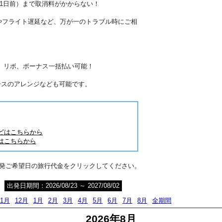
41日前）まで取消料がかからない！
やフライト遅延など、万が一のトラブル時にご相
分割、リボ、ボーナス一括払い可能！
ースのアレンジなども可能です。
どはこちらから
はこちらから
出発ご希望日の旅行代金をクリックしてください。
出発日期間：2026/08/23 ～ 2027/08/02
11月
12月
1月
2月
3月
4月
5月
6月
7月
8月
全期間
2026年8月