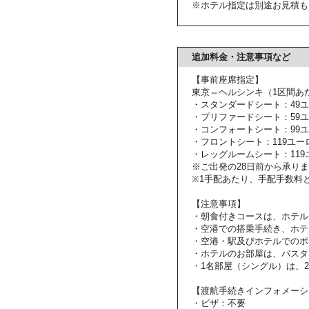
※ホテル指定は別途お見積も
追加料金・注意事項など
【事前座席指定】
東京⇔ヘルシンキ（1区間あ
・スタンダードシート：49
・プリファードシート：59
・コンフォートシート：99
・フロントシート：119ユー
・レッグルームシート：119
※ご出発の28日前から承り
※1手配あたり、手配手数料と
【注意事項】
・朝食付きコースは、ホテル
・空港での搭乗手続き、ホテ
・空港・駅及びホテルでのポ
・ホテルのお部屋は、バスタ
・1名部屋（シングル）は、
【渡航手続きインフォメーシ
・ビザ：不要