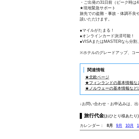
・ご出発の31日前（ピーク時は
★現地緊急サポート
旅先での盗難・事故・体調不良
談いただけます。
●マイルがたまる！
●オンラインカード決済可能！
●VISAまたはMASTERなら
※ホテルのグレードアップ、コ
関連情報
★北欧ページ
★フィンランドの基本情報な
★ノルウェーの基本情報など
↓お問い合わせ・お申込みは、
旅行代金
(おひとり様あたり)
カレンダー：
8月
9月
10月