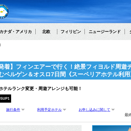
カナダ・アメリカ
北欧
フィリピン
ニュージーランド
細
発着】フィンエアーで行く！絶景フィヨルド周遊
むベルゲン＆オスロ7日間《スーペリアホテル利用
・ホテルランク変更・周遊アレンジも可能！
OSUP1
旅行条件
利用予定ホテル
お申し込みに関して
最終