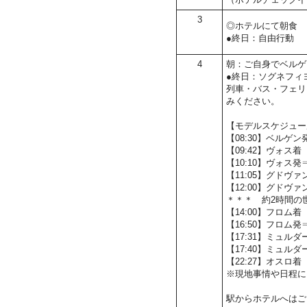
3
◎ホテルにて朝食
●終日：自由行動
4
朝：ご自身でベルゲ
●終日：ソグネフィ
列車・バス・フェリ
みください。
【モデルスケジュー
【08:30】ベルゲ
【09:42】ヴォス着
【10:10】ヴォス
【11:05】グドヴ
【12:00】グド
＊＊＊ 約2時間の
【14:00】フロム着
【16:50】フロム
【17:31】ミュルダ
【17:40】ミュ
【22:27】オスロ着
※現地事情や日程に
駅からホテルへはご