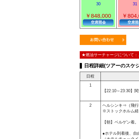
30
31
￥848,000
￥804,
空席照会
空席照
★燃油サーチャージについて：
日程詳細(ツアーのスケジ
日程
1
【22:10～23:3
2
ヘルシンキ⇒（飛行
※ストックホルム経
【朝】ベルゲン着。
●ホテル到着後、自
（ホテルチェックイ