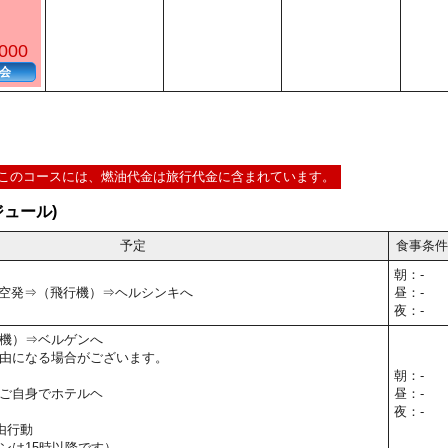
000
会
このコースには、燃油代金は旅行代金に含まれています。
ュール)
予定
食事条件
朝：-
0】関空発⇒（飛行機）⇒ヘルシンキへ
昼：-
夜：-
機）⇒ベルゲンへ
由になる場合がございます。
朝：-
ご自身でホテルヘ
昼：-
夜：-
由行動
ンは15時以降です）