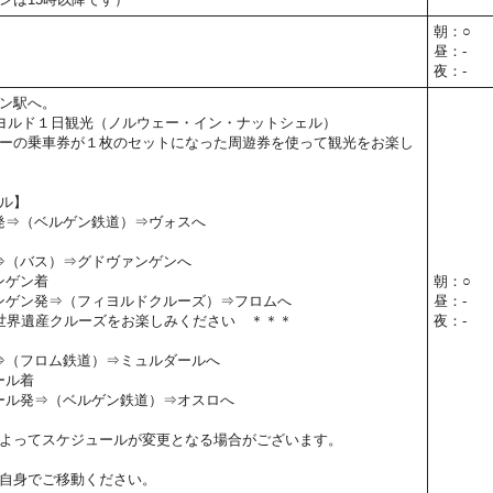
朝：○
昼：-
夜：-
ン駅へ。
ヨルド１日観光（ノルウェー・イン・ナットシェル）
ーの乗車券が１枚のセットになった周遊券を使って観光をお楽し
ル】
ン発⇒（ベルゲン鉄道）⇒ヴォスへ
発⇒（バス）⇒グドヴァンゲンへ
ァンゲン着
朝：○
ヴァンゲン発⇒（フィヨルドクルーズ）⇒フロムへ
昼：-
世界遺産クルーズをお楽しみください ＊＊＊
夜：-
発⇒（フロム鉄道）⇒ミュルダールへ
ール着
ルダール発⇒（ベルゲン鉄道）⇒オスロへ
よってスケジュールが変更となる場合がございます。
自身でご移動ください。