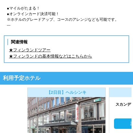
●マイルがたまる！
●オンラインカード決済可能！
※ホテルのグレードアップ、コースのアレンジなども可能です。
---
関連情報
★フィンランドツアー
★フィンランドの基本情報などはこちらから
利用予定ホテル
【2日目】ヘルシンキ
スカンデ