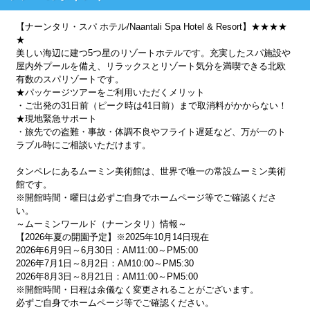
【ナーンタリ・スパ ホテル/Naantali Spa Hotel & Resort】★★★★
★
美しい海辺に建つ5つ星のリゾートホテルです。充実したスパ施設や
屋内外プールを備え、リラックスとリゾート気分を満喫できる北欧
有数のスパリゾートです。
★パッケージツアーをご利用いただくメリット
・ご出発の31日前（ピーク時は41日前）まで取消料がかからない！
★現地緊急サポート
・旅先での盗難・事故・体調不良やフライト遅延など、万が一のト
ラブル時にご相談いただけます。
タンペレにあるムーミン美術館は、世界で唯一の常設ムーミン美術
館です。
※開館時間・曜日は必ずご自身でホームページ等でご確認くださ
い。
～ムーミンワールド（ナーンタリ）情報～
【2026年夏の開園予定】※2025年10月14日現在
2026年6月9日～6月30日：AM11:00～PM5:00
2026年7月1日～8月2日：AM10:00～PM5:30
2026年8月3日～8月21日：AM11:00～PM5:00
※開館時間・日程は余儀なく変更されることがございます。
必ずご自身でホームページ等でご確認ください。