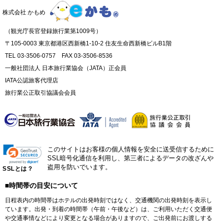
株式会社 かもめ
（観光庁長官登録旅行業第1009号）
〒105-0003 東京都港区西新橋1-10-2 住友生命西新橋ビルB1階
TEL 03-3506-0757 FAX 03-3506-8536
一般社団法人 日本旅行業協会（JATA）正会員
IATA公認旅客代理店
旅行業公正取引協議会会員
このサイトはお客様の個人情報を安全に送受信するために
SSL暗号化通信を利用し、第三者によるデータの改ざんや
盗用を防いでいます。
SSLとは？
■時間帯の目安について
日程表内の時間帯はホテルの出発時刻ではなく、交通機関の出発時刻を表示し
ています。出発・到着の時間帯（午前・午後など）は、ご利用いただく交通便
や交通事情などにより変更となる場合がありますので、ご出発前にお渡しする