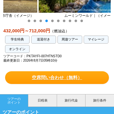
）
ムーミンワールド｜（イメージ）
432,000円～712,000円
（燃油込）
学生特典
送迎付き
周遊ツアー
マイレージ
オンライン
ツアーコード：PKTAYFI-007HTNSTD0
最終更新日：2026年8月7日05時10分
空席問い合わせ（無料）
ツアーの
日程表
旅行代金
旅行条件
ポイント
ツアーのポイント