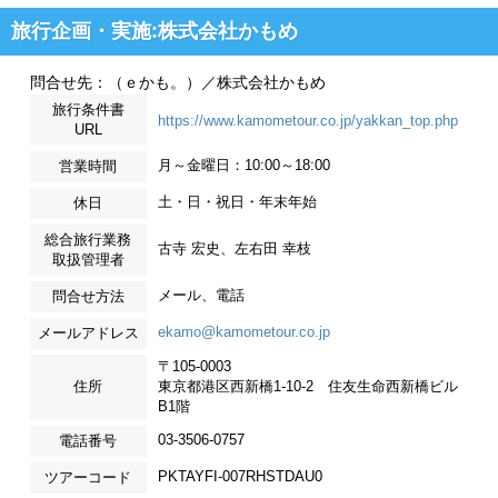
旅行企画・実施:株式会社かもめ
問合せ先：（ｅかも。）／株式会社かもめ
旅行条件書
https://www.kamometour.co.jp/yakkan_top.php
URL
月～金曜日：10:00～18:00
営業時間
土・日・祝日・年末年始
休日
総合旅行業務
古寺 宏史、左右田 幸枝
取扱管理者
メール、電話
問合せ方法
ekamo@kamometour.co.jp
メールアドレス
〒105-0003
住所
東京都港区西新橋1-10-2 住友生命西新橋ビル
B1階
03-3506-0757
電話番号
PKTAYFI-007RHSTDAU0
ツアーコード