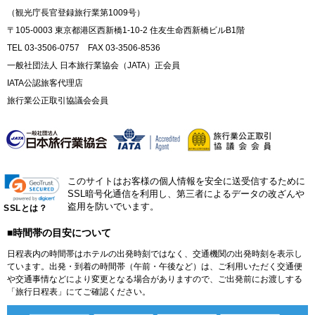
（観光庁長官登録旅行業第1009号）
〒105-0003 東京都港区西新橋1-10-2 住友生命西新橋ビルB1階
TEL 03-3506-0757 FAX 03-3506-8536
一般社団法人 日本旅行業協会（JATA）正会員
IATA公認旅客代理店
旅行業公正取引協議会会員
このサイトはお客様の個人情報を安全に送受信するために
SSL暗号化通信を利用し、第三者によるデータの改ざんや
盗用を防いでいます。
SSLとは？
■時間帯の目安について
日程表内の時間帯はホテルの出発時刻ではなく、交通機関の出発時刻を表示し
ています。出発・到着の時間帯（午前・午後など）は、ご利用いただく交通便
や交通事情などにより変更となる場合がありますので、ご出発前にお渡しする
「旅行日程表」にてご確認ください。