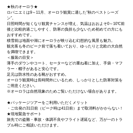
★秋のオーロラ★
ロバニエミは9～11月、オーロラ観賞に適した“秋のベストシーズ
ン”。
日照時間が短くなり観賞チャンスが増え、気温はおおよそ0～10℃前
後と比較的過ごしやすく、防寒の負担も少ないため初めての方にも
おすすめです。
積雪前は地面や湖にオーロラが映り込む幻想的な風景も魅力。
観光客も冬のピーク前で落ち着いており、ゆったりと北欧の大自然
を満喫できます。
＜服装の目安＞
薄手のダウンやコート、セーターなどの重ね着に加え、手袋・マフ
ラー・帽子があると安心です。
足元は防水性のある靴がおすすめ。
オーロラ観賞時は長時間外にいるため、しっかりとした防寒対策を
ご用意ください。
※オーロラは自然現象のためご覧いただけない場合があります。
★パッケージツアーをご利用いただくメリット
・ご出発の31日前（ピーク時は41日前）まで取消料がかからない！
★現地緊急サポート
旅先での盗難・事故・体調不良やフライト遅延など、万が一のトラ
ブル時にご相談いただけます。