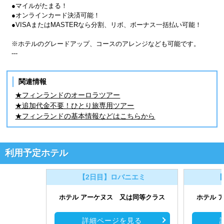
●マイルがたまる！
●オンラインカード決済可能！
●VISAまたはMASTERなら分割、リボ、ボーナス一括払い可能！
※ホテルのグレードアップ、コースのアレンジなども可能です。
---
関連情報
★フィンランドのオーロラツアー
★追加代金不要！ひとり旅専用ツアー
★フィンランドの基本情報などはこちらから
利用予定ホテル
【2日目】ロバニエミ
【
ホテル アーケヌス 又は同等クラス
ホテル 
詳細ページを見る