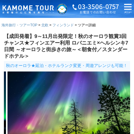
海外旅行・ツアーTOP
北欧
フィンランド
ツアー詳細
【成田発着】9～11月出発限定！秋のオーロラ観賞3回
チャンス★フィンエアー利用 ロバニエミ×ヘルシンキ7
日間 ～オーロラと街歩きの旅～＜朝食付／スタンダー
ドホテル＞
秋のオーロラ★延泊・ホテルランク変更・周遊アレンジも可能！