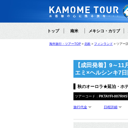
トップ
南米
メキシコ・カリブ
海外旅行・ツアーTOP
北欧
フィンランド
ツアー
【成田発着】9～1
エミ×ヘルシンキ7
秋のオーロラ★延泊・ホ
ツアーコード：
PKTAYFI-007RH
旅行代金
日程詳細