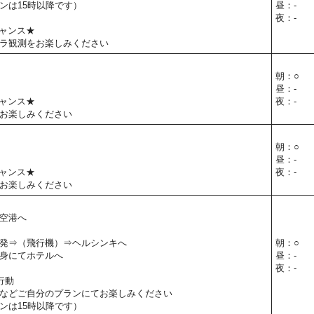
ンは15時以降です）
昼：-
夜：-
ャンス★
ラ観測をお楽しみください
朝：○
昼：-
ャンス★
夜：-
お楽しみください
朝：○
昼：-
ャンス★
夜：-
お楽しみください
空港へ
発⇒（飛行機）⇒ヘルシンキへ
朝：○
身にてホテルへ
昼：-
夜：-
行動
などご自分のプランにてお楽しみください
ンは15時以降です）