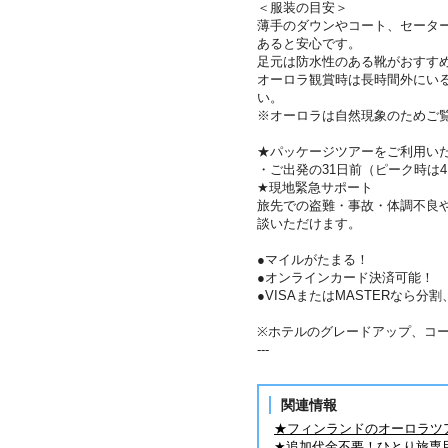
＜服装の目安＞
薄手のダウンやコート、セータ
あると安心です。
足元は防水性のある靴がおすす
オーロラ観賞時は長時間外にい
い。
※オーロラは自然現象のためご
★パッケージツアーをご利用い
・ご出発の31日前（ピーク時は
★現地緊急サポート
旅先での盗難・事故・体調不良
談いただけます。
●マイルがたまる！
●オンラインカード決済可能！
●VISAまたはMASTERなら
※ホテルのグレードアップ、コ
---
関連情報
★フィンランドのオーロラツ
★追加代金不要！ひとり旅専