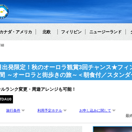
カナダ・アメリカ
北欧
フィリピン
ニュージーランド
詳細
1月出発限定！秋のオーロラ観賞3回チャンス★フィ
日間 ～オーロラと街歩きの旅～＜朝食付／スタンダ
テルランク変更・周遊アレンジも可能！
STDAU0
旅行条件
利用予定ホテル
お申し込みに関して
最終