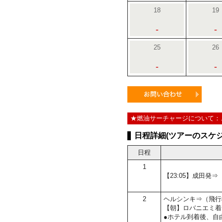
18
19
-
-
25
26
-
-
★燃油サーチャージについて：
日程詳細(ツアーのスケジ
日程
1
【23:05】成田発
2
ヘルシンキ⇒（飛行
【朝】ロバニエミ着
●ホテル到着後、自