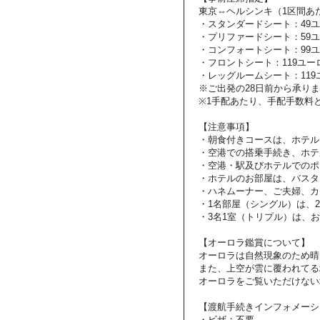
東京⇔ヘルシンキ（1区間あ
・スタンダードシート：49
・プリファードシート：59
・コンフォートシート：99
・フロントシート：119ユー
・レッグルームシート：119
※ご出発の28日前から承り
※1手配あたり、手配手数料と
【注意事項】
・朝食付きコースは、ホテル
・空港での搭乗手続き、ホテ
・空港・駅及びホテルでのポ
・ホテルのお部屋は、バスタ
・ハネムーナー、ご夫婦、カ
・1名部屋（シングル）は、
・3名1室（トリプル）は、
【オーロラ鑑賞について】
オーロラは自然現象のため晴
また、上空が雲に覆われてる
オーロラをご覧いただけない
【渡航手続きインフォメーシ
・ビザ：不要