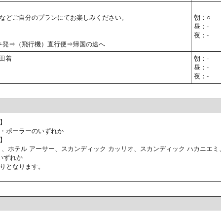
などご自分のプランにてお楽しみください。
朝：○
昼：-
夜：-
シンキ発⇒（飛行機）直行便⇒帰国の途へ
成田着
朝：-
昼：-
夜：-
】
・ポーラーのいずれか
】
ミ、ホテル アーサー、スカンディック カッリオ、スカンディック ハカニエミ
いずれか
りとなります。