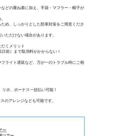
ーなどの重ね着に加え、手袋・マフラー・帽子が
め。
るため、しっかりとした防寒対策をご用意くださ
覧いただけない場合があります。
ただくメリット
41日前）まで取消料がかからない！
やフライト遅延など、万が一のトラブル時にご相
分割、リボ、ボーナス一括払い可能！
ースのアレンジなども可能です。
アー
用ツアー