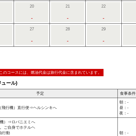
20
21
22
-
-
-
27
28
29
-
-
-
このコースには、燃油代金は旅行代金に含まれています。
ュール)
予定
食事条件
朝：-
⇒（飛行機）直行便⇒ヘルシンキへ
昼：-
夜：-
機）⇒ロバニエミへ
。ご自身でホテルヘ
由行動
朝：-