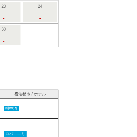
23
24
-
-
30
-
宿泊都市 / ホテル
機中泊
ロバニエミ