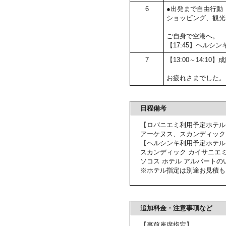
6
●出発まで自由行動
ショッピング、観光
ご自身で空港へ。
【17:45】ヘル
7
【13:00～14:10】
お疲れさまでした。
日程備考
【ロバニエミ利用予定ホテル
アーケヌス、スカンディック
【ヘルシンキ利用予定ホテル
スカンディック カイサニエ
ソコス ホテル アルバートの
※ホテル指定は別途お見積も
追加料金・注意事項など
【事前座席指定】