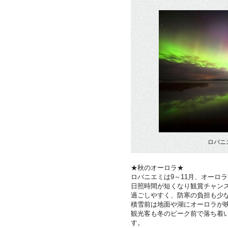
ロバニ
★秋のオーロラ★
ロバニエミは9～11月、オーロ
日照時間が短くなり観賞チャンス
過ごしやすく、防寒の負担も少
積雪前は地面や湖にオーロラが
観光客も冬のピーク前で落ち着
す。