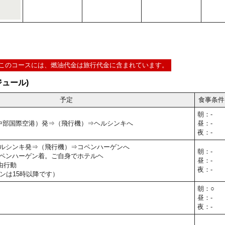
このコースには、燃油代金は旅行代金に含まれています。
ュール)
予定
食事条件
朝：-
屋（中部国際空港）発⇒（飛行機）⇒ヘルシンキへ
昼：-
夜：-
40】ヘルシンキ発⇒（飛行機）⇒コペンハーゲンへ
朝：-
30】コペンハーゲン着。ご自身でホテルヘ
昼：-
由行動
夜：-
ンは15時以降です）
朝：○
昼：-
夜：-