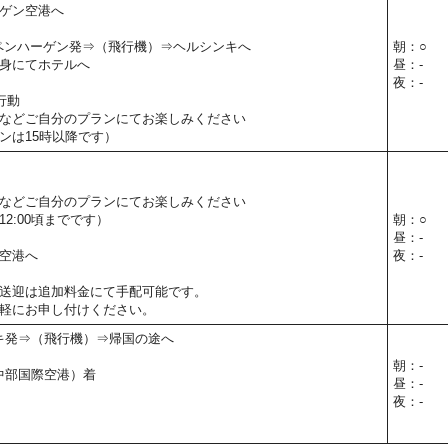
ゲン空港へ
0】コペンハーゲン発⇒（飛行機）⇒ヘルシンキへ
朝：○
身にてホテルへ
昼：-
夜：-
行動
などご自分のプランにてお楽しみください
ンは15時以降です）
などご自分のプランにてお楽しみください
2:00頃までです）
朝：○
昼：-
空港へ
夜：-
送迎は追加料金にて手配可能です。
軽にお申し付けください。
ンキ発⇒（飛行機）⇒帰国の途へ
朝：-
（中部国際空港）着
昼：-
夜：-