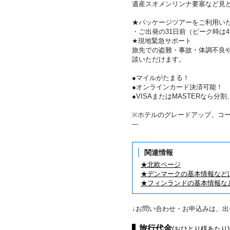
遺産スオメンリンナ要塞など見
★パッケージツアーをご利用い
・ご出発の31日前（ピーク時は
★現地緊急サポート
旅先での盗難・事故・体調不良
談いただけます。
●マイルがたまる！
●オンラインカード決済可能！
●VISAまたはMASTERなら
※ホテルのグレードアップ、コ
---
関連情報
★北欧ページ
★デンマークの基本情報など
★フィンランドの基本情報な
↓お問い合わせ・お申込みは、
旅行代金
(おひとり様あたり)