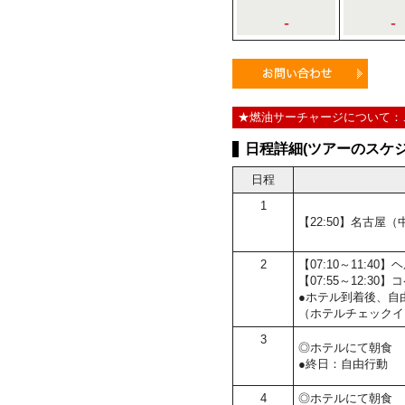
-
-
★燃油サーチャージについて：
日程詳細(ツアーのスケジ
日程
1
【22:50】名古
2
【07:10～11:
【07:55～12:
●ホテル到着後、自
（ホテルチェックイ
3
◎ホテルにて朝食
●終日：自由行動
4
◎ホテルにて朝食