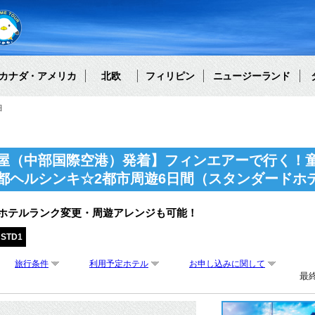
カナダ・アメリカ
北欧
フィリピン
ニュージーランド
細
屋（中部国際空港）発着】フィンエアーで行く！
都ヘルシンキ☆2都市周遊6日間（スタンダードホ
・ホテルランク変更・周遊アレンジも可能！
HSTD1
旅行条件
利用予定ホテル
お申し込みに関して
最終