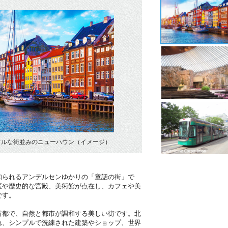
フルな街並みのニューハウン（イメージ）
）
知られるアンデルセンゆかりの「童話の街」で
区や歴史的な宮殿、美術館が点在し、カフェや美
です。
首都で、自然と都市が調和する美しい街です。北
れ、シンプルで洗練された建築やショップ、世界