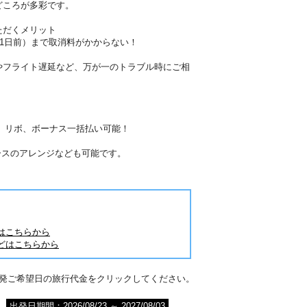
どころが多彩です。
ただくメリット
41日前）まで取消料がかからない！
やフライト遅延など、万が一のトラブル時にご相
分割、リボ、ボーナス一括払い可能！
ースのアレンジなども可能です。
はこちらから
どはこちらから
出発ご希望日の旅行代金をクリックしてください。
出発日期間：2026/08/23 ～ 2027/08/03