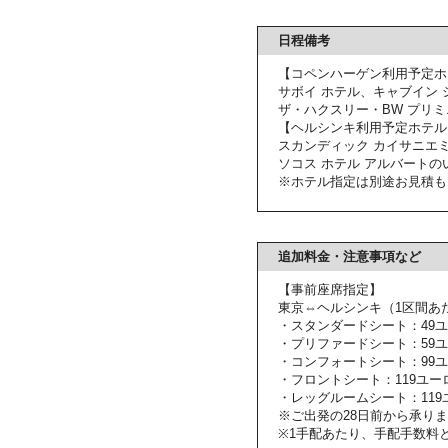
日程備考
【コペンハーゲン利用予定ホ
サボイ ホテル、キャブイン 
ザ・ハクスリー・BW プリ
【ヘルシンキ利用予定ホテル
スカンディック カイサニエ
ソコス ホテル アルバートの
※ホテル指定は別途お見積も
追加料金・注意事項など
【事前座席指定】
東京⇔ヘルシンキ（1区間あ
・スタンダードシート：49
・プリファードシート：59
・コンフォートシート：99
・フロントシート：119ユー
・レッグルームシート：119
※ご出発の28日前から承り
※1手配あたり、手配手数料と