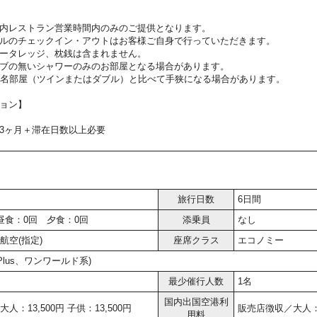
内レストラン営業時間内のみのご提供となります。
ルのチェックイン・アウトはお客様ご自身で行っていただきます。
ータレッジ、枕銭は含まれません。
ブの無いシャワーのみのお部屋となる場合があります。
2名部屋（ツインまたはダブル）と比べて手狭になる場合があります。
ョン】
3ヶ月＋滞在日数以上必要
旅行日数
6日間
昼食：0回 夕食：0回
添乗員
なし
航空(指定)
座席クラス
エコノミー
r Plus、ワンワールド系)
最少催行人数
1名
国内出国空港利
人：13,500円 子供：13,500円
販売店徴収／大人：6,
用料