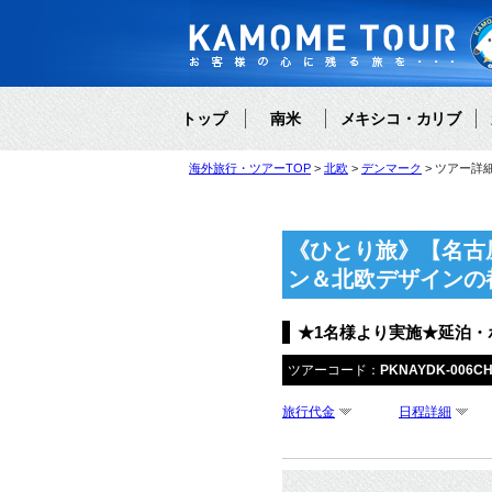
トップ
南米
メキシコ・カリブ
海外旅行・ツアーTOP
北欧
デンマーク
ツアー詳
《ひとり旅》【名古
ン＆北欧デザインの
★1名様より実施★延泊
ツアーコード：
PKNAYDK-006C
旅行代金
日程詳細