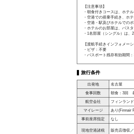
【注意事項】
・朝食付きコースは、ホテル
・空港での搭乗手続き、ホテ
・空港・駅及びホテルでのポ
・ホテルのお部屋は、バスタ
・1名部屋（シングル）は、
【渡航手続きインフォメーシ
・ビザ：不要
・パスポート残存有効期間：
旅行条件
出発地
名古屋
食事回数
朝食：3回 
航空会社
フィンランド
マイレージ
あり(Finnai
事前座席指定
なし
現地空港諸税
販売店徴収／大