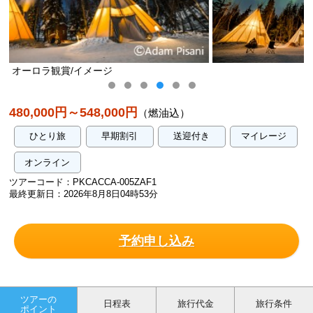
オーロラ観賞/イメージ
480,000円～548,000円
（燃油込）
ひとり旅
早期割引
送迎付き
マイレージ
オンライン
ツアーコード：PKCACCA-005ZAF1
最終更新日：2026年8月8日04時53分
予約申し込み
ツアーの
日程表
旅行代金
旅行条件
ポイント