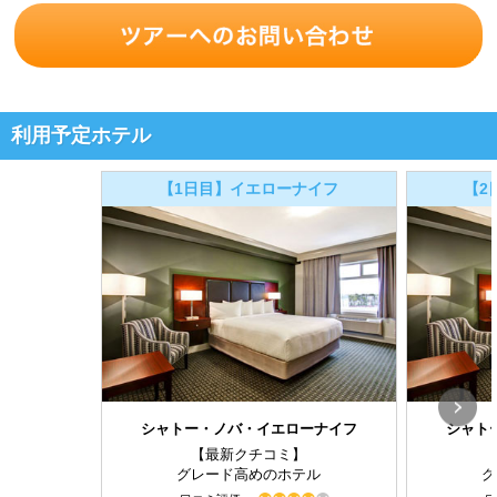
利用予定ホテル
【1日目】イエローナイフ
【2
シャトー・ノバ・イエローナイフ
シャト
【最新クチコミ】
グレード高めのホテル
グ