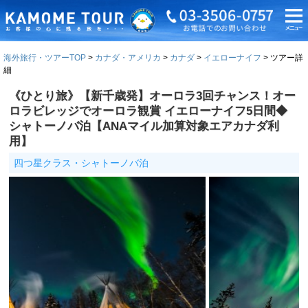
海外旅行・ツアーTOP
カナダ・アメリカ
カナダ
イエローナイフ
ツアー詳
細
《ひとり旅》【新千歳発】オーロラ3回チャンス！オー
ロラビレッジでオーロラ観賞 イエローナイフ5日間◆
シャトーノバ泊【ANAマイル加算対象エアカナダ利
用】
四つ星クラス・シャトーノバ泊