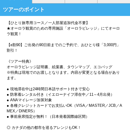
ツアーのポイント
【ひとり旅専用コース／一人部屋追加代金不要】
★オーロラ観賞のための専用施設「オーロラビレッジ」にてオーロ
ラ観賞！
【e割90】ご出発の90日前までのご予約で、おひとり様「3,000円」
割引！
《ツアー特典》
オーロラビレッジ証明書、絵葉書、タウンマップ、エコバッグ
※特典は現地でのお渡しとなります。内容が変更となる場合があり
ます。
● 現地滞在中は24時間日本語サポート付きで安心
● 防寒着レンタル付き（イエローナイフ滞在中／11～4月出発）
● ANAマイレージ加算対象
● 各種クレジットカードでお支払いOK（VISA／MASTER／JCB／A
MEX／DINERS）
● 事前座席指定が無料！（日本発着国際線区間）
◎ カナダの他の都市を巡るアレンジもOK！