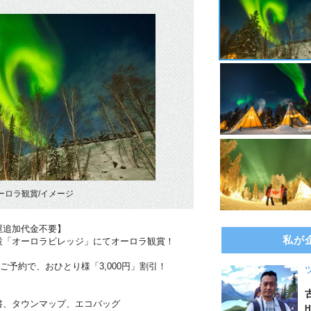
ーロラ観賞/イメージ
屋追加代金不要】
私が
設「オーロラビレッジ」にてオーロラ観賞！
のご予約で、おひとり様「3,000円」割引！
書、タウンマップ、エコバッグ
H