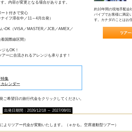
ます。内容が変更となる場合があります。
約10年間の現地手配会
ポート付きで安心
パイプでお客様に満足
ーナイフ滞在中／11～4月出発）
す。カナダのことはお
OK（VISA／MASTER／JCB／AMEX／
発着国際線区間）
ンジもOK！
ツアーに合流されるアレンジも承ります！
行特集
月カレンダー
出発ご希望日の旅行代金をクリックしてください。
出発日期間：2026/12/18 ～ 2027/08/01
によりツアー代金が変動いたします。（ｅかも。空席連動型ツアー）