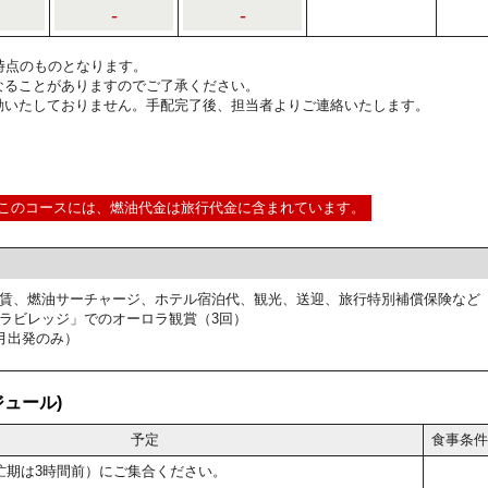
-
-
2:00時点のものとなります。
なることがありますのでご了承ください。
動いたしておりません。手配完了後、担当者よりご連絡いたします。
このコースには、燃油代金は旅行代金に含まれています。
賃、燃油サーチャージ、ホテル宿泊代、観光、送迎、旅行特別補償保険など
ラビレッジ」でのオーロラ観賞（3回）
月出発のみ）
ュール)
予定
食事条件
忙期は3時間前）にご集合ください。