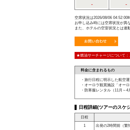
-
-
空席状況は2026/08/06 04:5
お申し込み時には空席状況が異
また、ホテルの空室状況とは連
★燃油サーチャージについて：
料金に含まれるもの
・旅行日程に明示した航空運
・オーロラ観賞施設「オーロ
・防寒服レンタル（11月～4
日程詳細(ツアーのスケジ
日程
1
出発の2時間前（繁