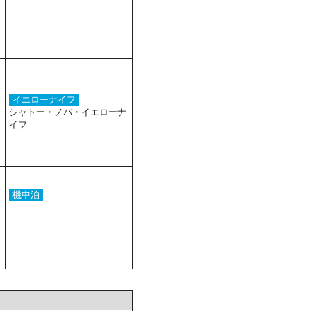
イエローナイフ
シャトー・ノバ・イエローナ
イフ
機中泊