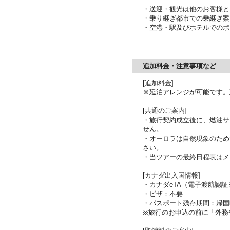
・送迎・観光は他のお客様と
・乗り継ぎ都市での乗継ぎ案
・空港・駅及びホテルでのポ
追加料金・注意事項など
[追加料金]
※延泊アレンジが可能です。
[共通のご案内]
・旅行契約成立後に、燃油サ
せん。
・オーロラは自然現象のため
さい。
・当ツアーの最終日程表はメ
[カナダ出入国情報]
・カナダeTA（電子渡航認
・ビザ：不要
・パスポート残存期間：帰国
※旅行のお申込の前に「外務