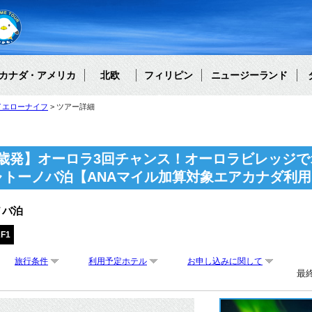
カナダ・アメリカ
北欧
フィリピン
ニュージーランド
イエローナイフ
ツアー詳細
歳発】オーロラ3回チャンス！オーロラビレッジで
ャトーノバ泊【ANAマイル加算対象エアカナダ利用
ノバ泊
F1
旅行条件
利用予定ホテル
お申し込みに関して
最終