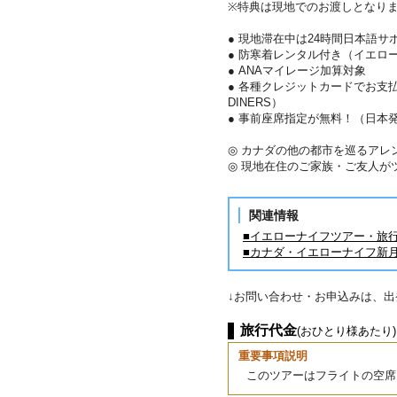
※特典は現地でのお渡しとなり
● 現地滞在中は24時間日本語サ
● 防寒着レンタル付き（イエロ
● ANAマイレージ加算対象
● 各種クレジットカードでお支払い
DINERS）
● 事前座席指定が無料！（日本
◎ カナダの他の都市を巡るアレ
◎ 現地在住のご家族・ご友人が
関連情報
■イエローナイフツアー・旅
■カナダ・イエローナイフ新
↓お問い合わせ・お申込みは、
旅行代金
(おひとり様あたり)
重要事項説明
このツアーはフライトの空席