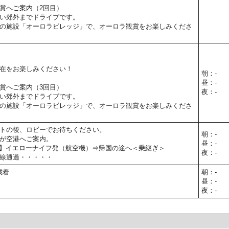
賞へご案内（2回目）
い郊外までドライブです。
の施設「オーロラビレッジ」で、オーロラ観賞をお楽しみくださ
在をお楽しみください！
朝：-
昼：-
賞へご案内（3回目）
夜：-
い郊外までドライブです。
の施設「オーロラビレッジ」で、オーロラ観賞をお楽しみくださ
トの後、ロビーでお待ちください。
朝：-
が空港へご案内。
昼：-
00予定】イエローナイフ発（航空機）⇒帰国の途へ＜乗継ぎ＞
夜：-
線通過・・・・・
歳着
朝：-
昼：-
夜：-