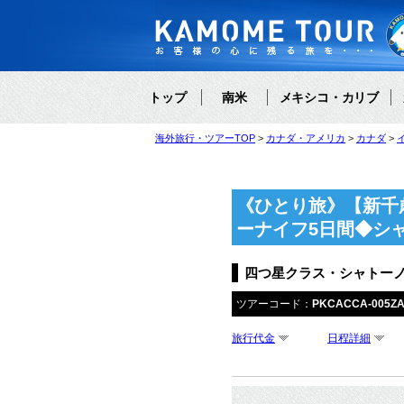
トップ
南米
メキシコ・カリブ
海外旅行・ツアーTOP
カナダ・アメリカ
カナダ
《ひとり旅》【新千
ーナイフ5日間◆シ
四つ星クラス・シャトー
ツアーコード：
PKCACCA-005ZA
旅行代金
日程詳細