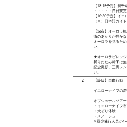
【18:15予定】
・・・・・日付変更
【16:30予定】イ
（車）日本語ガイド
【深夜】オーロラ観
街のあかりが届かな
オーロラを見るため
い。
★オーロラビレッジ
折りたたみ椅子は無
記念撮影、三脚レン
い。
2
【終日】自由行動
イエローナイフの滞
オプショナルツアー
・イエローナイフ市
・犬ぞり体験
・スノーシュー
※最少催行人員が4