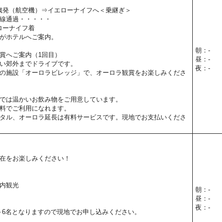
新千歳発（航空機）⇒イエローナイフへ＜乗継ぎ＞
線通過・・・・・
エローナイフ着
がホテルへご案内。
朝：-
賞へご案内（1回目）
昼：-
い郊外までドライブです。
夜：-
の施設「オーロラビレッジ」で、オーロラ観賞をお楽しみくださ
では温かいお飲み物をご用意しています。
料でご利用になれます。
タル、オーロラ延長は有料サービスです。現地でお支払いくださ
在をお楽しみください！
内観光
朝：-
昼：-
夜：-
～6名となりますので現地でお申し込みください。