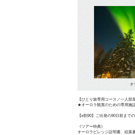
オ
【ひとり旅専用コース／一人部
★オーロラ観賞のための専用施
【e割90】ご出発の90日前まで
《ツアー特典》
オーロラビレッジ証明書、絵葉