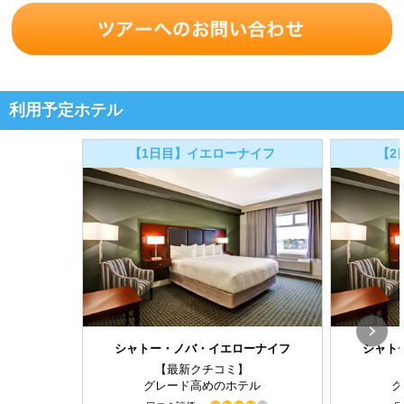
利用予定ホテル
【1日目】イエローナイフ
【2
シャトー・ノバ・イエローナイフ
シャト
【最新クチコミ】
グレード高めのホテル
グ