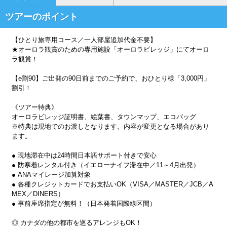
ツアーのポイント
【ひとり旅専用コース／一人部屋追加代金不要】
★オーロラ観賞のための専用施設「オーロラビレッジ」にてオーロ
ラ観賞！
【e割90】ご出発の90日前までのご予約で、おひとり様「3,000円」
割引！
《ツアー特典》
オーロラビレッジ証明書、絵葉書、タウンマップ、エコバッグ
※特典は現地でのお渡しとなります。内容が変更となる場合があり
ます。
● 現地滞在中は24時間日本語サポート付きで安心
● 防寒着レンタル付き（イエローナイフ滞在中／11～4月出発）
● ANAマイレージ加算対象
● 各種クレジットカードでお支払いOK（VISA／MASTER／JCB／A
MEX／DINERS）
● 事前座席指定が無料！（日本発着国際線区間）
◎ カナダの他の都市を巡るアレンジもOK！