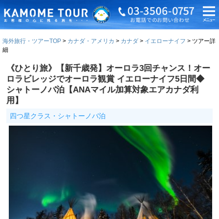
海外旅行・ツアーTOP
カナダ・アメリカ
カナダ
イエローナイフ
ツアー詳
細
《ひとり旅》【新千歳発】オーロラ3回チャンス！オー
ロラビレッジでオーロラ観賞 イエローナイフ5日間◆
シャトーノバ泊【ANAマイル加算対象エアカナダ利
用】
四つ星クラス・シャトーノバ泊