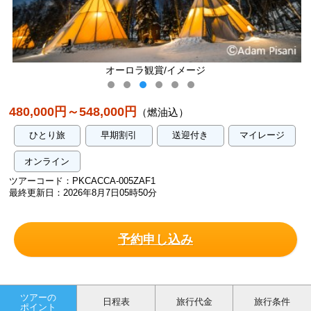
賞/イメージ
オーロラ観賞/
480,000円～548,000円
（燃油込）
ひとり旅
早期割引
送迎付き
マイレージ
オンライン
ツアーコード：PKCACCA-005ZAF1
最終更新日：2026年8月7日05時50分
予約申し込み
ツアーの
日程表
旅行代金
旅行条件
ポイント