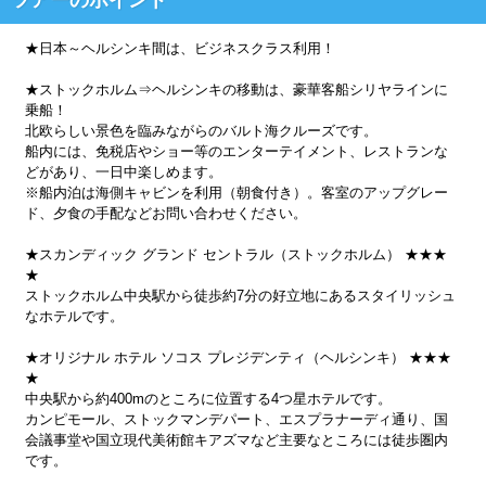
★日本～ヘルシンキ間は、ビジネスクラス利用！
★ストックホルム⇒ヘルシンキの移動は、豪華客船シリヤラインに
乗船！
北欧らしい景色を臨みながらのバルト海クルーズです。
船内には、免税店やショー等のエンターテイメント、レストランな
どがあり、一日中楽しめます。
※船内泊は海側キャビンを利用（朝食付き）。客室のアップグレー
ド、夕食の手配などお問い合わせください。
★スカンディック グランド セントラル（ストックホルム） ★★★
★
ストックホルム中央駅から徒歩約7分の好立地にあるスタイリッシュ
なホテルです。
★オリジナル ホテル ソコス プレジデンティ（ヘルシンキ） ★★★
★
中央駅から約400mのところに位置する4つ星ホテルです。
カンピモール、ストックマンデパート、エスプラナーディ通り、国
会議事堂や国立現代美術館キアズマなど主要なところには徒歩圏内
です。