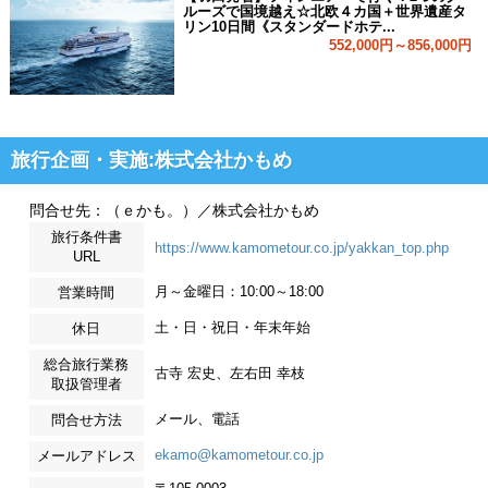
ルーズで国境越え☆北欧４カ国＋世界遺産タ
リン10日間《スタンダードホテ...
552,000円～856,000円
旅行企画・実施:株式会社かもめ
問合せ先：（ｅかも。）／株式会社かもめ
旅行条件書
https://www.kamometour.co.jp/yakkan_top.php
URL
月～金曜日：10:00～18:00
営業時間
土・日・祝日・年末年始
休日
総合旅行業務
古寺 宏史、左右田 幸枝
取扱管理者
メール、電話
問合せ方法
ekamo@kamometour.co.jp
メールアドレス