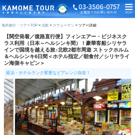
海外旅行・ツアーTOP
北欧
スウェーデン
ツアー詳細
【関空発着／復路直行便】フィンエアー・ビジネスク
ラス利用（日本～ヘルシンキ間）！豪華客船シリヤラ
インで国境を越える旅♪北欧2都市周遊 ストックホルム
＆ヘルシンキ6日間＜ホテル指定／朝食付／シリヤライ
ン海側キャビン＞
延泊・ホテルランク変更などアレンジ自在！