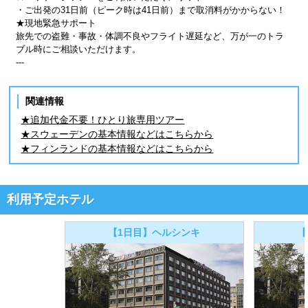
・ご出発の31日前（ピーク時は41日前）まで取消料がかからない！
★現地緊急サポート
旅先での盗難・事故・体調不良やフライト遅延など、万が一のトラ
ブル時にご相談いただけます。
---
関連情報
★追加代金不要！ひとり旅専用ツアー
★スウェーデンの基本情報などはこちらから
★フィンランドの基本情報などはこちらから
利用予定ホテル
【1日目】ヘルシンキ
【