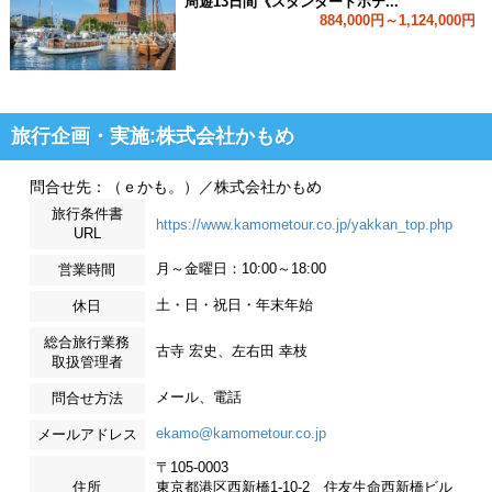
周遊13日間《スタンダードホテ...
884,000円～1,124,000円
旅行企画・実施:株式会社かもめ
問合せ先：（ｅかも。）／株式会社かもめ
旅行条件書
https://www.kamometour.co.jp/yakkan_top.php
URL
月～金曜日：10:00～18:00
営業時間
土・日・祝日・年末年始
休日
総合旅行業務
古寺 宏史、左右田 幸枝
取扱管理者
メール、電話
問合せ方法
ekamo@kamometour.co.jp
メールアドレス
〒105-0003
住所
東京都港区西新橋1-10-2 住友生命西新橋ビル