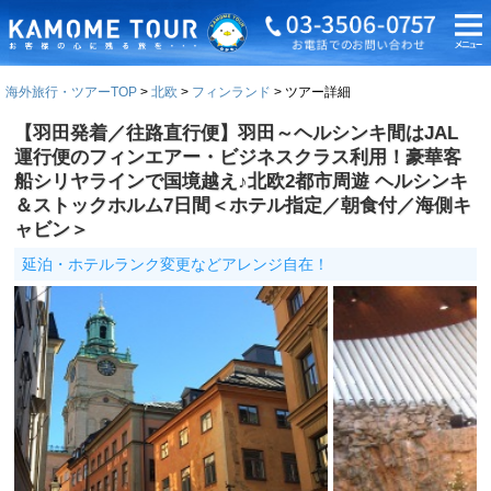
海外旅行・ツアーTOP
北欧
フィンランド
ツアー詳細
【羽田発着／往路直行便】羽田～ヘルシンキ間はJAL
運行便のフィンエアー・ビジネスクラス利用！豪華客
船シリヤラインで国境越え♪北欧2都市周遊 ヘルシンキ
＆ストックホルム7日間＜ホテル指定／朝食付／海側キ
ャビン＞
延泊・ホテルランク変更などアレンジ自在！