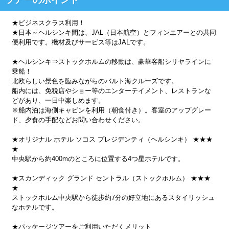
★ビジネスクラス利用！
★日本～ヘルシンキ間は、JAL（日本航空）とフィンエアーとの共同
便利用です。機材及びサービス等はJALです。
★ヘルシンキ⇒ストックホルムの移動は、豪華客船シリヤラインに
乗船！
北欧らしい景色を臨みながらのバルト海クルーズです。
船内には、免税店やショー等のエンターテイメント、レストランな
どがあり、一日中楽しめます。
※船内泊は海側キャビンを利用（朝食付き）。客室のアップグレー
ド、夕食の手配などお問い合わせください。
★オリジナル ホテル ソコス プレジデンティ（ヘルシンキ） ★★★
★
中央駅から約400mのところに位置する4つ星ホテルです。
★スカンディック グランド セントラル（ストックホルム） ★★★
★
ストックホルム中央駅から徒歩約7分の好立地にあるスタイリッシュ
なホテルです。
★パッケージツアーをご利用いただくメリット