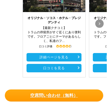
オリジナル・ソコス・ホテル・プレジ
オリジナ
デンティ
【最新クチコミ】
トラムの停留所がすぐ近くにあり便利
トラムの
です。フロアごとにテーマがあるらし
です。フ
く、私達のフ...
口コミ評価
口
詳細ページを見る
口コミを見る
空席問い合わせ（無料）