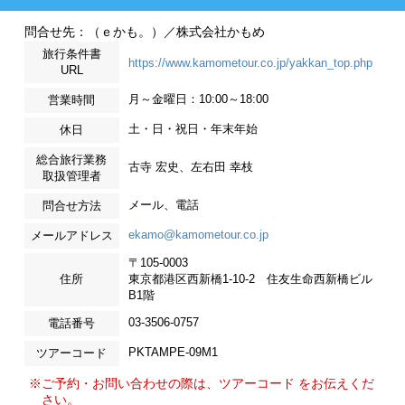
問合せ先：（ｅかも。）／株式会社かもめ
旅行条件書
https://www.kamometour.co.jp/yakkan_top.php
URL
月～金曜日：10:00～18:00
営業時間
土・日・祝日・年末年始
休日
総合旅行業務
古寺 宏史、左右田 幸枝
取扱管理者
メール、電話
問合せ方法
ekamo@kamometour.co.jp
メールアドレス
〒105-0003
住所
東京都港区西新橋1-10-2 住友生命西新橋ビル
B1階
03-3506-0757
電話番号
PKTAMPE-09M1
ツアーコード
※ご予約・お問い合わせの際は、ツアーコード をお伝えくだ
さい。