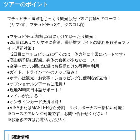
ツアーのポイント
マチュピチュ遺跡をじっくり観光したい方にお勧めのコース！
（リマ2泊、マチュピチュ2泊、クスコ1泊）
●マチュピチュ遺跡は2日にかけてゆったり観光！
●2日目はあえてリマ泊に宿泊。長距離フライトの疲れを解消＆フラ
イト遅延対策！
（2日目にマチュピチュに行くのは、体力的に非常にハードです）
●高山病予防に配慮。身体の負担が少ないコース！
●空港～ホテル間の送迎はお客様だけの専用車利用！
●ガイド、ドライバーへのチップ込み！
●ホテルは観光・お食事・ショッピングに便利な好立地！
●オプショナルツアーもご用意！
●現地24時間日本語サポート！
●マイルがたまる！
●オンラインカード決済可能！
●VISAまたはMASTERなら分割、リボ、ボーナス一括払い可能！
※コースのアレンジ可能です。お問い合わせください！
※お急ぎの方はお電話ください！
関連情報