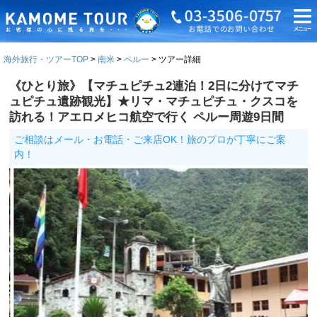
海外旅行・ツアーTOP
南米
ペルー
ツアー詳細
《ひとり旅》【マチュピチュ2連泊！2日に分けてマチ
ュピチュ遺跡観光】★リマ・マチュピチュ・クスコを
訪れる！アエロメヒコ航空で行く ペルー周遊9日間
ご相談はメール・お電話・ご来店OK！旅のプロが丁寧にご案
内！