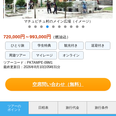
マチュピチュ村のメイン広場（イメージ）
720,000円～993,000円
（燃油込）
ひとり旅
学生特典
観光付き
送迎付き
周遊ツアー
マイレージ
オンライン
ツアーコード：PKTAMPE-09M1
最終更新日：2026年8月10日05時31分
空席問い合わせ（無料）
ツアーの
日程表
旅行代金
旅行条件
ポイント