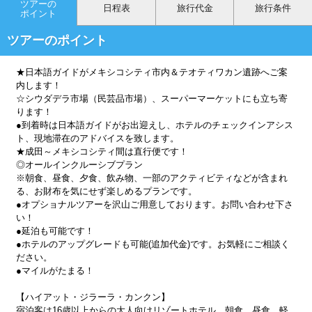
ツアーの
日程表
旅行代金
旅行条件
ポイント
ツアーのポイント
★日本語ガイドがメキシコシティ市内＆テオティワカン遺跡へご案
内します！
☆シウダデラ市場（民芸品市場）、スーパーマーケットにも立ち寄
ります！
●到着時は日本語ガイドがお出迎えし、ホテルのチェックインアシス
ト、現地滞在のアドバイスを致します。
★成田～メキシコシティ間は直行便です！
◎オールインクルーシブプラン
※朝食、昼食、夕食、飲み物、一部のアクティビティなどが含まれ
る、お財布を気にせず楽しめるプランです。
●オプショナルツアーを沢山ご用意しております。お問い合わせ下さ
い！
●延泊も可能です！
●ホテルのアップグレードも可能(追加代金)です。お気軽にご相談く
ださい。
●マイルがたまる！
【ハイアット・ジラーラ・カンクン】
宿泊客は16歳以上からの大人向けリゾートホテル。朝食、昼食、軽