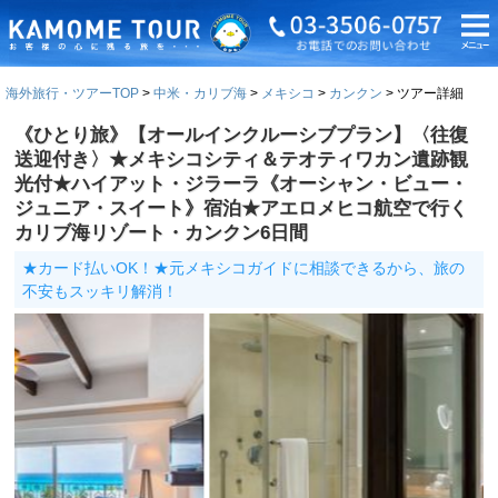
海外旅行・ツアーTOP
中米・カリブ海
メキシコ
カンクン
ツアー詳細
《ひとり旅》【オールインクルーシブプラン】〈往復
送迎付き〉★メキシコシティ＆テオティワカン遺跡観
光付★ハイアット・ジラーラ《オーシャン・ビュー・
ジュニア・スイート》宿泊★アエロメヒコ航空で行く
カリブ海リゾート・カンクン6日間
★カード払いOK！★元メキシコガイドに相談できるから、旅の
不安もスッキリ解消！