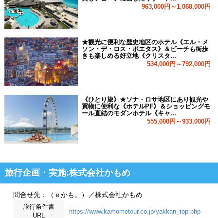
963,000円～1,068,000円
★観光に便利な歴史地区のホテル《エル・メ
ソン・デ・ロス・ポエタス》＆ビーチも街歩
きも楽しめる好立地《クリスタ...
534,000円～792,000円
《ひとり旅》★ソナ・ロサ地区にあり観光や
買物に便利な《ホテルPF》＆ショッピングモ
ール直結のモダンホテル《キャ...
555,000円～933,000円
旅行企画・実施:株式会社かもめ
問合せ先：（ｅかも。）／株式会社かもめ
旅行条件書
https://www.kamometour.co.jp/yakkan_top.php
URL