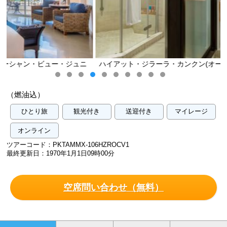
ュニ
ハイアット・ジラーラ・カンクン(オーシャン・ビュー・ジュニ
ア・スイート)／イメージ
（燃油込）
ひとり旅
観光付き
送迎付き
マイレージ
オンライン
ツアーコード：PKTAMMX-106HZROCV1
最終更新日：1970年1月1日09時00分
空席問い合わせ（無料）