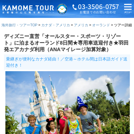
海外旅行・ツアーTOP
カナダ・アメリカ
アメリカ
オーランド
ツアー詳細
ディズニー直営「オールスター・スポーツ・リゾー
ト」に泊まるオーランド8日間★専用車送迎付き★羽田
発エアカナダ利用（ANAマイレージ加算対象）
乗継ぎが便利なカナダ経由！／空港～ホテル間は日本語ガイド送
迎付き！