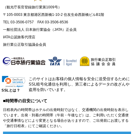
（観光庁長官登録旅行業第1009号）
〒105-0003 東京都港区西新橋1-10-2 住友生命西新橋ビルB1階
TEL 03-3506-0757 FAX 03-3506-8536
一般社団法人 日本旅行業協会（JATA）正会員
IATA公認旅客代理店
旅行業公正取引協議会会員
このサイトはお客様の個人情報を安全に送受信するために
SSL暗号化通信を利用し、第三者によるデータの改ざんや
盗用を防いでいます。
SSLとは？
■時間帯の目安について
日程表内の時間帯はホテルの出発時刻ではなく、交通機関の出発時刻を表示し
ています。出発・到着の時間帯（午前・午後など）は、ご利用いただく交通便
や交通事情などにより変更となる場合がありますので、ご出発前にお渡しする
「旅行日程表」にてご確認ください。