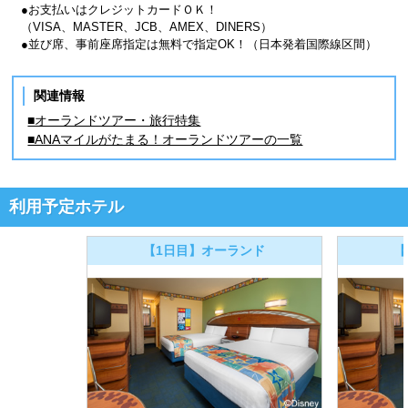
●お支払いはクレジットカードＯＫ！
（VISA、MASTER、JCB、AMEX、DINERS）
●並び席、事前座席指定は無料で指定OK！（日本発着国際線区間）
関連情報
■オーランドツアー・旅行特集
■ANAマイルがたまる！オーランドツアーの一覧
利用予定ホテル
【1日目】オーランド
【