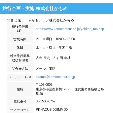
旅行企画・実施:株式会社かもめ
問合せ先：（ｅかも。）／株式会社かもめ
旅行条件書
https://www.kamometour.co.jp/yakkan_top.php
URL
月～金曜日：10:00～18:00
営業時間
土・日・祝日・年末年始
休日
総合旅行業務
古寺 宏史、左右田 幸枝
取扱管理者
メール、電話
問合せ方法
ekamo@kamometour.co.jp
メールアドレス
〒105-0003
住所
東京都港区西新橋1-10-2 住友生命西新橋ビル
B1階
03-3506-0757
電話番号
PKHACUS-008MMD0
ツアーコード