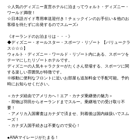
☆人気のディズニー直営ホテルに泊まってウォルト・ディズニー・
ワールド満喫！
☆日本語ガイド専用車送迎付き！チェックインのお手伝い＆他のお
客様を待たずに出発するのでスムーズ♪
《オーランドのお泊まりは・・・》
◆ディズニー・オールスター・スポーツ・リゾート 【バリュークラ
ス☆☆☆】
ウォルト・ディズニー・ワールド・リゾート内にある、スポーツを
テーマにしたリゾートホテルです。
ディズニーの人気キャラクターがたくさん登場する、スポーツに関
する楽しい雰囲気が特徴です。
※移動に便利なフロントに近いお部屋も追加料金で手配可能。予約
時にお知らせください。
＜カナダ経由でアメリカへ！エア・カナダ乗継便の魅力＞
・荷物は羽田からオーランドまでスルー。乗継地での受け取り不
要！
・アメリカ入国審査はカナダで済ませ、到着後は国内線扱いでスム
ーズ！
・カナダ入国手続きは不要なので安心！
●ANAマイレージがたまる！