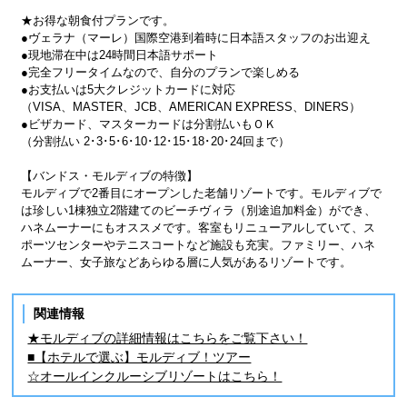
★お得な朝食付プランです。
●ヴェラナ（マーレ）国際空港到着時に日本語スタッフのお出迎え
●現地滞在中は24時間日本語サポート
●完全フリータイムなので、自分のプランで楽しめる
●お支払いは5大クレジットカードに対応
（VISA、MASTER、JCB、AMERICAN EXPRESS、DINERS）
●ビザカード、マスターカードは分割払いもＯＫ
（分割払い 2･3･5･6･10･12･15･18･20･24回まで）
【バンドス・モルディブの特徴】
モルディブで2番目にオープンした老舗リゾートです。モルディブで
は珍しい1棟独立2階建てのビーチヴィラ（別途追加料金）ができ、
ハネムーナーにもオススメです。客室もリニューアルしていて、ス
ポーツセンターやテニスコートなど施設も充実。ファミリー、ハネ
ムーナー、女子旅などあらゆる層に人気があるリゾートです。
関連情報
★モルディブの詳細情報はこちらをご覧下さい！
■【ホテルで選ぶ】モルディブ！ツアー
☆オールインクルーシブリゾートはこちら！