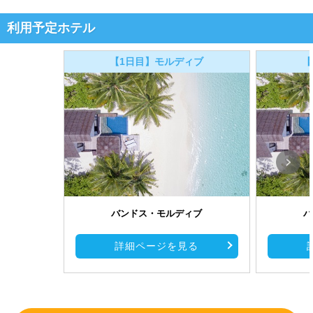
利用予定ホテル
【1日目】モルディブ
【
バンドス・モルディブ
バ
詳細ページを見る