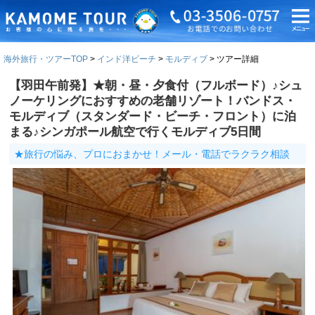
海外旅行・ツアーTOP
インド洋ビーチ
モルディブ
ツアー詳細
【羽田午前発】★朝・昼・夕食付（フルボード）♪シュ
ノーケリングにおすすめの老舗リゾート！バンドス・
モルディブ（スタンダード・ビーチ・フロント）に泊
まる♪シンガポール航空で行くモルディブ5日間
★旅行の悩み、プロにおまかせ！メール・電話でラクラク相談