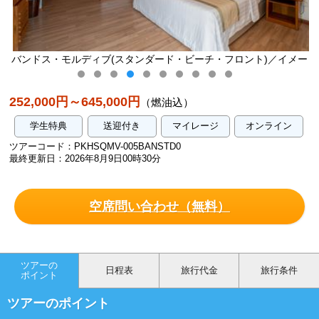
ー
バンドス・モルディブ(スタンダード・ビーチ・フロント)／イメー
ジ
252,000円～645,000円
（燃油込）
学生特典
送迎付き
マイレージ
オンライン
ツアーコード：PKHSQMV-005BANSTD0
最終更新日：2026年8月9日00時30分
空席問い合わせ（無料）
ツアーの
日程表
旅行代金
旅行条件
ポイント
ツアーのポイント