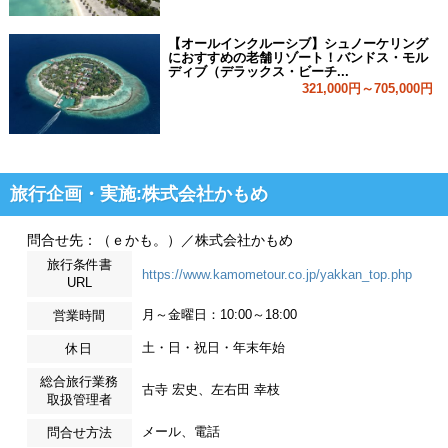
【オールインクルーシブ】シュノーケリング
におすすめの老舗リゾート！バンドス・モル
ディブ（デラックス・ビーチ...
321,000円～705,000円
旅行企画・実施:株式会社かもめ
問合せ先：（ｅかも。）／株式会社かもめ
旅行条件書
https://www.kamometour.co.jp/yakkan_top.php
URL
月～金曜日：10:00～18:00
営業時間
土・日・祝日・年末年始
休日
総合旅行業務
古寺 宏史、左右田 幸枝
取扱管理者
メール、電話
問合せ方法