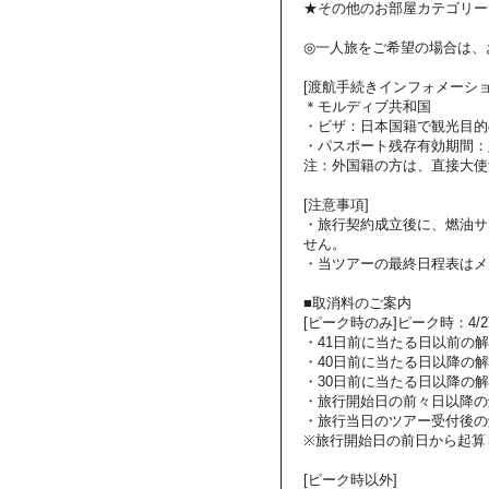
★その他のお部屋カテゴリー
◎一人旅をご希望の場合は、
[渡航手続きインフォメーショ
＊モルディブ共和国
・ビザ：日本国籍で観光目的
・パスポート残存有効期間：
注：外国籍の方は、直接大使
[注意事項]
・旅行契約成立後に、燃油サ
せん。
・当ツアーの最終日程表はメ
■取消料のご案内
[ピーク時のみ]ピーク時：4/27～
・41日前に当たる日以前の
・40日前に当たる日以降の解
・30日前に当たる日以降の解
・旅行開始日の前々日以降の
・旅行当日のツアー受付後の
※旅行開始日の前日から起算
[ピーク時以外]