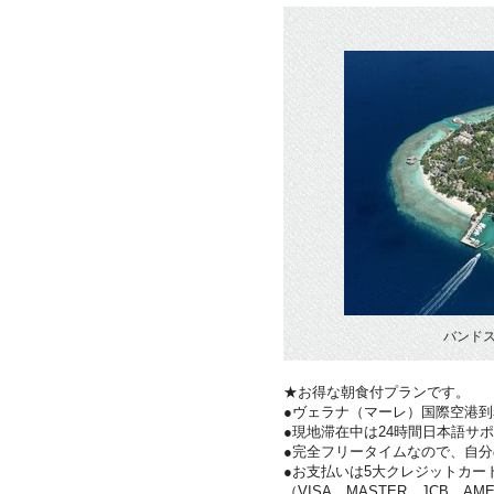
バンド
★お得な朝食付プランです。
●ヴェラナ（マーレ）国際空港
●現地滞在中は24時間日本語サ
●完全フリータイムなので、自
●お支払いは5大クレジットカー
（VISA、MASTER、JCB、AME