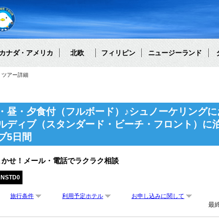
カナダ・アメリカ
北欧
フィリピン
ニュージーランド
ツアー詳細
・昼・夕食付（フルボード）♪シュノーケリングに
ルディブ（スタンダード・ビーチ・フロント）に泊
ブ5日間
まかせ！メール・電話でラクラク相談
ANSTD0
旅行条件
利用予定ホテル
お申し込みに関して
最終