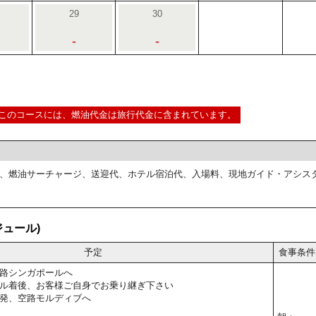
29
30
-
-
このコースには、燃油代金は旅行代金に含まれています。
、燃油サーチャージ、送迎代、ホテル宿泊代、入場料、現地ガイド・アシス
ュール)
予定
食事条件
路シンガポールへ
ル着後、お客様ご自身でお乗り継ぎ下さい
発、空路モルディブへ