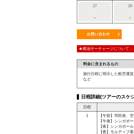
27
28
-
-
★燃油サーチャージについて：
料金に含まれるもの
旅行日程に明示した航空運賃
など
日程詳細(ツアーのスケジ
日程
1
【午前】羽田発、空
【午後】シンガポー
【夜】シンガポール
【夜】モルディブ着