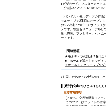
●ビザカード、マスターカード
（分割払い 2･3･5･6･10･12･15
【バンドス・モルディブの特徴
モルディブで2番目にオープンし
独立2階建てのビーチヴィラ（
メです。客室もリニューアルし
設も充実。ファミリー、ハネム
ートです。
関連情報
★モルディブの詳細情報はこ
■【ホテルで選ぶ】モルディ
☆オールインクルーシブリゾ
↓お問い合わせ・お申込みは、
旅行代金
(おひとり様あたり)
重要事項説明
[ｅかも。空席連動型ツアーに
このツアーはフライトの空席