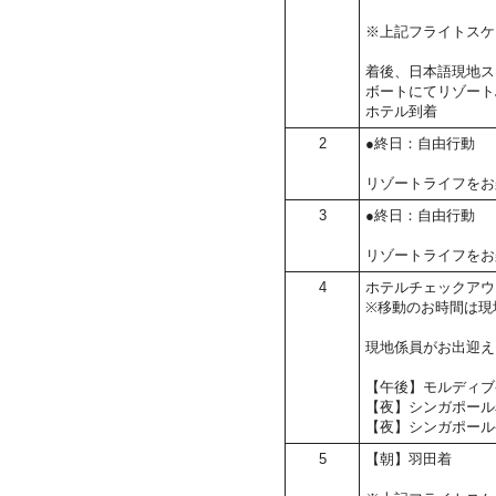
※上記フライトスケ
着後、日本語現地ス
ボートにてリゾート
ホテル到着
2
●終日：自由行動
リゾートライフをお
3
●終日：自由行動
リゾートライフをお
4
ホテルチェックアウ
※移動のお時間は現
現地係員がお出迎え
【午後】モルディブ
【夜】シンガポール
【夜】シンガポール
5
【朝】羽田着