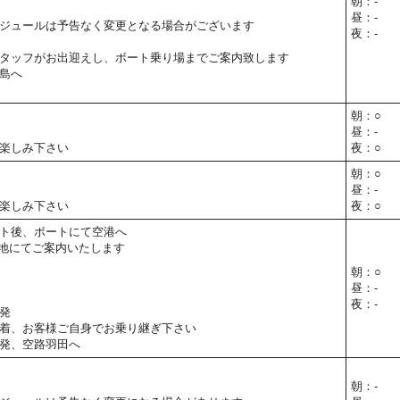
朝：-
昼：-
ジュールは予告なく変更となる場合がございます
夜：-
タッフがお出迎えし、ボート乗り場までご案内致します
島へ
朝：○
昼：-
楽しみ下さい
夜：○
朝：○
昼：-
楽しみ下さい
夜：○
ト後、ボートにて空港へ
地にてご案内いたします
朝：○
昼：-
夜：-
発
着、お客様ご自身でお乗り継ぎ下さい
発、空路羽田へ
朝：-