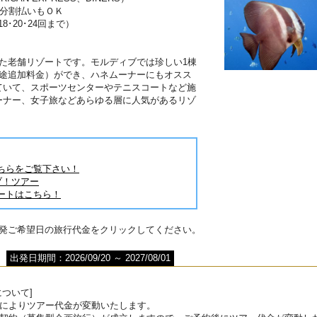
は分割払いもＯＫ
･18･20･24回まで）
】
た老舗リゾートです。モルディブでは珍しい1棟
別途追加料金）ができ、ハネムーナーにもオスス
ていて、スポーツセンターやテニスコートなど施
ーナー、女子旅などあらゆる層に人気があるリゾ
ちらをご覧下さい！
ブ！ツアー
ートはこちら！
出発ご希望日の旅行代金をクリックしてください。
出発日期間：2026/09/20 ～ 2027/08/01
ついて]
によりツアー代金が変動いたします。