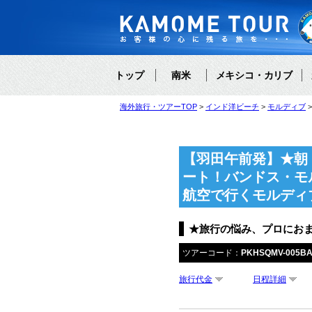
トップ
南米
メキシコ・カリブ
海外旅行・ツアーTOP
インド洋ビーチ
モルディブ
【羽田午前発】★朝
ート！バンドス・モ
航空で行くモルディ
★旅行の悩み、プロにお
ツアーコード：
PKHSQMV-005B
旅行代金
日程詳細