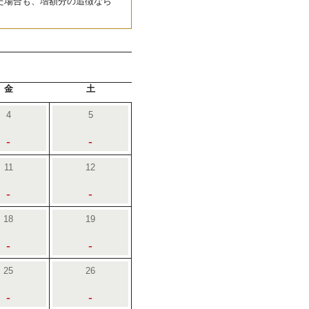
た場合も、増額分の追徴なら
金
土
4
5
-
-
11
12
-
-
18
19
-
-
25
26
-
-