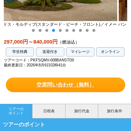
チ・フロント)／イメー
バンドス・モルディブ(スタンダード・ビーチ・
ジ
297,000円～840,000円
（燃油込）
学生特典
送迎付き
マイレージ
オンライン
ツアーコード：PKFSQMV-008BANSTD0
最終更新日：2026年8月6日02時41分
空席問い合わせ（無料）
ツアーの
日程表
旅行代金
旅行条件
ポイント
ツアーのポイント