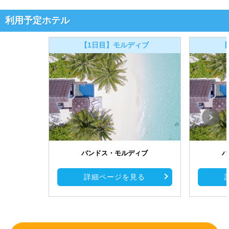
利用予定ホテル
【1日目】モルディブ
【
バンドス・モルディブ
バ
詳細ページを見る