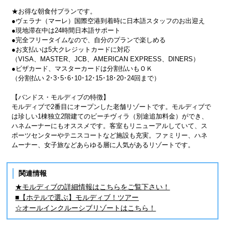
★お得な朝食付プランです。
●ヴェラナ（マーレ）国際空港到着時に日本語スタッフのお出迎え
●現地滞在中は24時間日本語サポート
●完全フリータイムなので、自分のプランで楽しめる
●お支払いは5大クレジットカードに対応
（VISA、MASTER、JCB、AMERICAN EXPRESS、DINERS）
●ビザカード、マスターカードは分割払いもＯＫ
（分割払い 2･3･5･6･10･12･15･18･20･24回まで）
【バンドス・モルディブの特徴】
モルディブで2番目にオープンした老舗リゾートです。モルディブで
は珍しい1棟独立2階建てのビーチヴィラ（別途追加料金）ができ、
ハネムーナーにもオススメです。客室もリニューアルしていて、ス
ポーツセンターやテニスコートなど施設も充実。ファミリー、ハネ
ムーナー、女子旅などあらゆる層に人気があるリゾートです。
関連情報
★モルディブの詳細情報はこちらをご覧下さい！
■【ホテルで選ぶ】モルディブ！ツアー
☆オールインクルーシブリゾートはこちら！