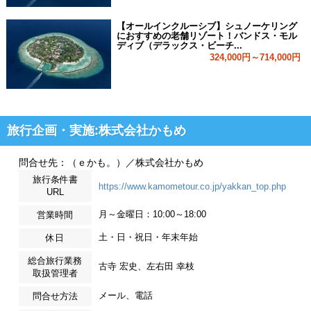
【オールインクルーシブ】シュノーケリング
におすすめの老舗リゾート！バンドス・モル
ディブ（デラックス・ビーチ...
324,000円～714,000円
旅行企画・実施:株式会社かもめ
問合せ先：（ｅかも。）／株式会社かもめ
旅行条件書
https://www.kamometour.co.jp/yakkan_top.php
URL
月～金曜日：10:00～18:00
営業時間
土・日・祝日・年末年始
休日
総合旅行業務
古寺 宏史、左右田 幸枝
取扱管理者
メール、電話
問合せ方法