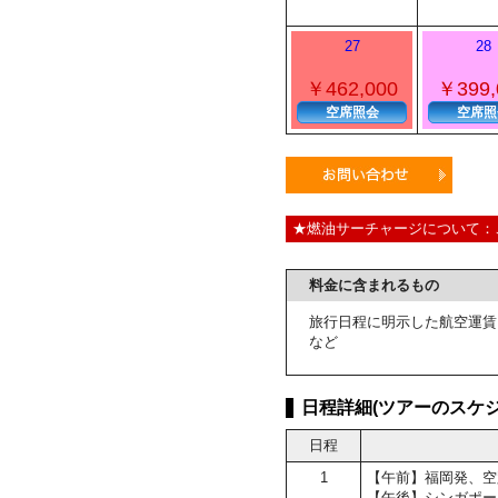
27
28
￥462,000
￥399,
空席照会
空席照
★燃油サーチャージについて：
料金に含まれるもの
旅行日程に明示した航空運賃
など
日程詳細(ツアーのスケジ
日程
1
【午前】福岡発、空
【午後】シンガポー