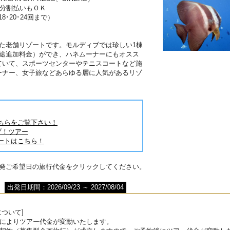
は分割払いもＯＫ
･18･20･24回まで）
】
た老舗リゾートです。モルディブでは珍しい1棟
別途追加料金）ができ、ハネムーナーにもオスス
ていて、スポーツセンターやテニスコートなど施
ーナー、女子旅などあらゆる層に人気があるリゾ
ちらをご覧下さい！
ブ！ツアー
ートはこちら！
出発ご希望日の旅行代金をクリックしてください。
出発日期間：2026/09/23 ～ 2027/08/04
ついて]
によりツアー代金が変動いたします。