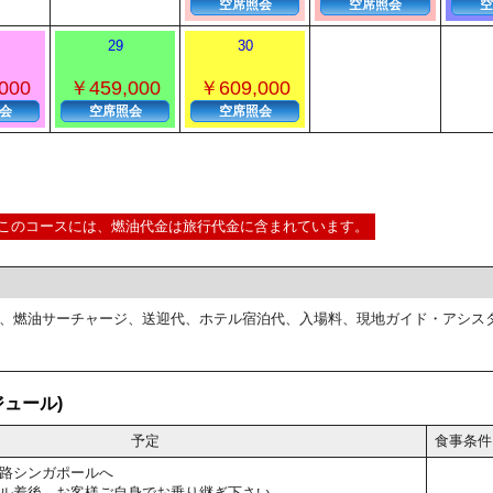
空席照会
空席照会
空
29
30
000
￥459,000
￥609,000
会
空席照会
空席照会
このコースには、燃油代金は旅行代金に含まれています。
、燃油サーチャージ、送迎代、ホテル宿泊代、入場料、現地ガイド・アシス
ュール)
予定
食事条件
路シンガポールへ
ル着後、お客様ご自身でお乗り継ぎ下さい