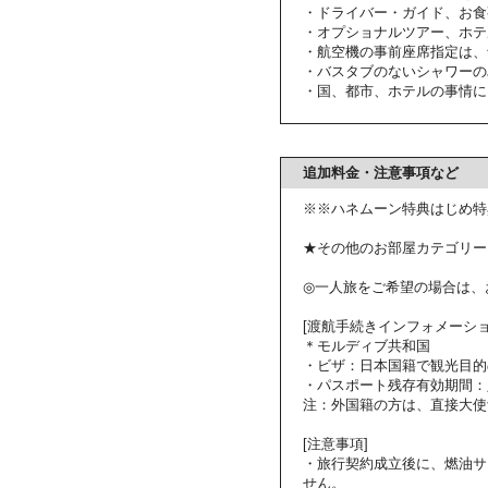
・ドライバー・ガイド、お食
・オプショナルツアー、ホテ
・航空機の事前座席指定は、
・バスタブのないシャワーの
・国、都市、ホテルの事情に
追加料金・注意事項など
※※ハネムーン特典はじめ特
★その他のお部屋カテゴリー
◎一人旅をご希望の場合は、
[渡航手続きインフォメーショ
＊モルディブ共和国
・ビザ：日本国籍で観光目的
・パスポート残存有効期間：
注：外国籍の方は、直接大使
[注意事項]
・旅行契約成立後に、燃油サ
せん。