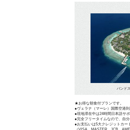
バンド
★お得な朝食付プランです。
●ヴェラナ（マーレ）国際空港
●現地滞在中は24時間日本語サ
●完全フリータイムなので、自
●お支払いは5大クレジットカー
（VISA、MASTER、JCB、AME