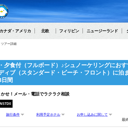
カナダ・アメリカ
北欧
フィリピン
ニュージーランド
ツアー詳細
・夕食付（フルボード）♪シュノーケリングにおす
ディブ（スタンダード・ビーチ・フロント）に泊ま
8日間
まかせ！メール・電話でラクラク相談
NSTD0
旅行条件
利用予定ホテル
お申し込みに関して
最終