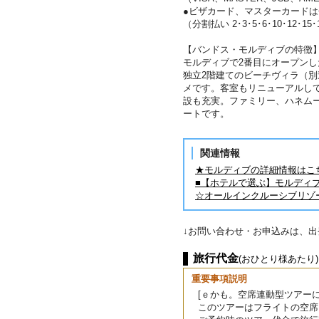
●ビザカード、マスターカード
（分割払い 2･3･5･6･10･12･15
【バンドス・モルディブの特徴
モルディブで2番目にオープンし
独立2階建てのビーチヴィラ（
メです。客室もリニューアルし
設も充実。ファミリー、ハネム
ートです。
関連情報
★モルディブの詳細情報はこ
■【ホテルで選ぶ】モルディ
☆オールインクルーシブリゾ
↓お問い合わせ・お申込みは、
旅行代金
(おひとり様あたり)
重要事項説明
[ｅかも。空席連動型ツアーに
このツアーはフライトの空席