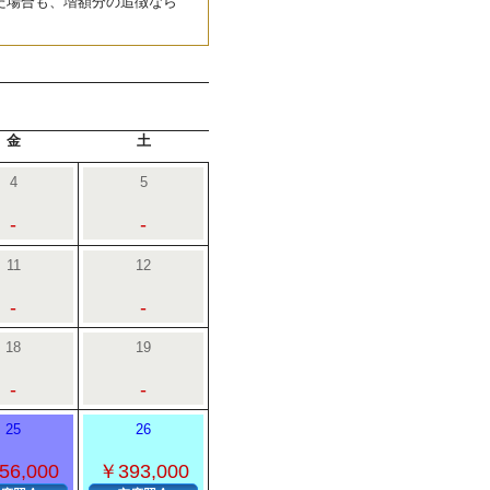
た場合も、増額分の追徴なら
金
土
4
5
-
-
11
12
-
-
18
19
-
-
25
26
56,000
￥393,000