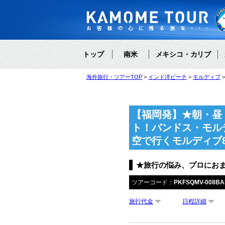
トップ
南米
メキシコ・カリブ
海外旅行・ツアーTOP
インド洋ビーチ
モルディブ
【福岡発】★朝・昼
ト！バンドス・モル
空で行くモルディブ
★旅行の悩み、プロにお
ツアーコード：
PKFSQMV-008BA
旅行代金
日程詳細