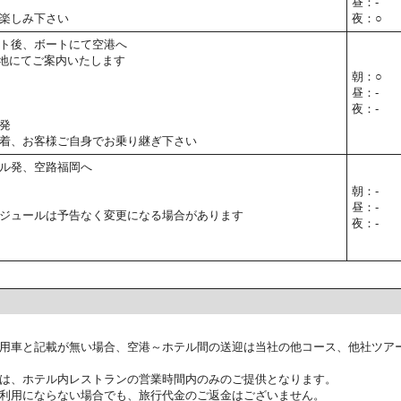
昼：-
楽しみ下さい
夜：○
ト後、ボートにて空港へ
地にてご案内いたします
朝：○
昼：-
夜：-
発
着、お客様ご自身でお乗り継ぎ下さい
ル発、空路福岡へ
朝：-
昼：-
ジュールは予告なく変更になる場合があります
夜：-
用車と記載が無い場合、空港～ホテル間の送迎は当社の他コース、他社ツア
は、ホテル内レストランの営業時間内のみのご提供となります。
利用にならない場合でも、旅行代金のご返金はございません。