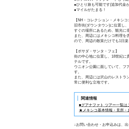
●ひとり旅も可能です(追加代金が
●マイルがたまる！
【NH・コレクション・メキシコ
旧市街(ダウンタウン)に位置し
すぐの場所にあるため、観光に
また、周辺にはメキシコ料理を
ので、周辺の散策だけでも1日楽
【ポサダ・サンタ・フェ】
街の中心地に位置し、18世紀に
テルです。
ウニオン公園に面していて、フ
す。
また、周辺には沢山のレストラ
常に便利な立地です。
関連情報
■グアナファト ツアー一覧は
★メキシコ基本情報・見所・
↓お問い合わせ・お申込みは、