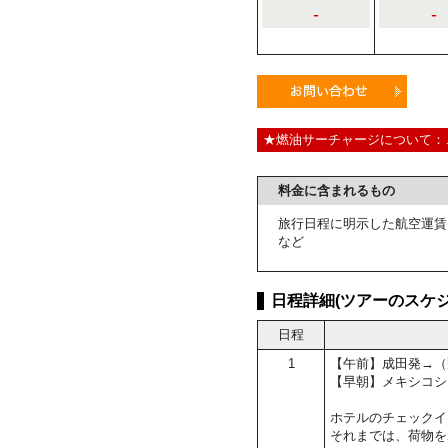
-
-
★燃油サーチャージについて：
料金に含まれるもの
旅行日程に明示した航空運賃
など
日程詳細(ツアーのスケジ
日程
1
【午前】成田発→（
【早朝】メキシコシ
ホテルのチェックイン
それまでは、荷物を