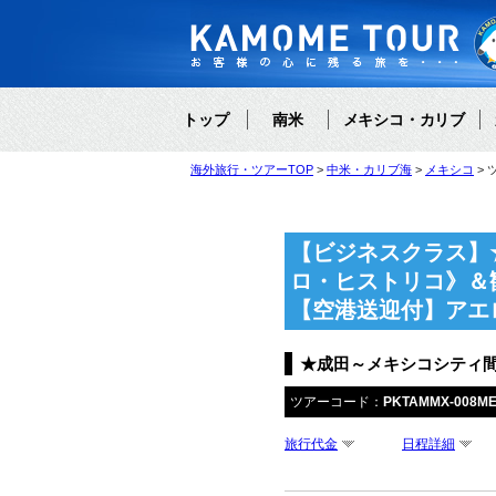
トップ
南米
メキシコ・カリブ
海外旅行・ツアーTOP
中米・カリブ海
メキシコ
【ビジネスクラス】
ロ・ヒストリコ》＆
【空港送迎付】アエ
★成田～メキシコシティ間
ツアーコード：
PKTAMMX-008M
旅行代金
日程詳細