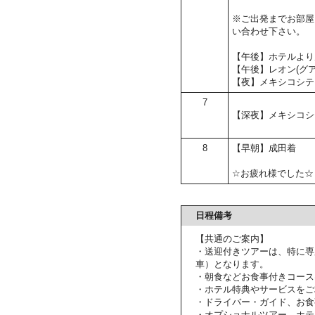
※ご出発までお部屋
い合わせ下さい。
【午後】ホテルより
【午後】レオン(グ
【夜】メキシコシテ
7
【深夜】メキシコシ
8
【早朝】成田着
☆お疲れ様でした☆
日程備考
【共通のご案内】
・送迎付きツアーは、特に専
車）となります。
・朝食などお食事付きコース
・ホテル特典やサービスをご
・ドライバー・ガイド、お食
・オプショナルツアー、ホテ