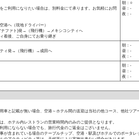
朝：○
をご利用になりたい場合は、別料金にて承ります。お気軽にお問
昼：-
夜：-
空港へ（現地ドライバー）
アナファト)発→（飛行機）→メキシコシティへ
ィ着後、ご自身にてお乗り継ぎ
朝：-
ティ発→（飛行機）→成田へ
昼：-
夜：-
朝：-
昼：-
夜：-
用車と記載が無い場合、空港～ホテル間の送迎は当社の他コース、他社ツア
は、ホテル内レストランの営業時間内のみのご提供となります。
利用にならない場合でも、旅行代金のご返金はございません。
事が含まれている場合のテーブルチップ、空港・駅及びホテルでのポータレ
ルのアクティビティ等は、天候等により実施出来ない場合があります。