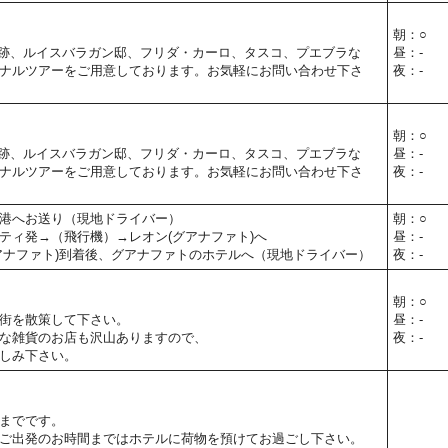
朝：○
跡、ルイスバラガン邸、フリダ・カーロ、タスコ、プエブラな
昼：-
ナルツアーをご用意しております。お気軽にお問い合わせ下さ
夜：-
朝：○
跡、ルイスバラガン邸、フリダ・カーロ、タスコ、プエブラな
昼：-
ナルツアーをご用意しております。お気軽にお問い合わせ下さ
夜：-
港へお送り（現地ドライバー）
朝：○
ティ発→（飛行機）→レオン(グアナファト)へ
昼：-
アナファト)到着後、グアナファトのホテルへ（現地ドライバー）
夜：-
朝：○
街を散策して下さい。
昼：-
な雑貨のお店も沢山ありますので、
夜：-
しみ下さい。
までです。
ご出発のお時間まではホテルに荷物を預けてお過ごし下さい。