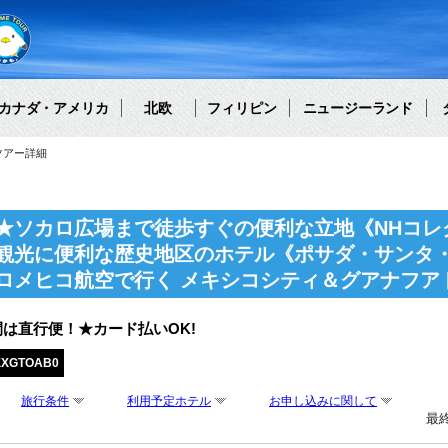
カナダ・アメリカ
北欧
フィリピン
ニュージーランド
ツアー詳細
★ソカロ広場まで徒歩すぐの便利な立地《NHコレ
観光に便利な歴史地区のホテル《ポサダ・サンタ
ロメヒコ航空で行く メキシコシティ＆グアナフア
は直行便！★カード払いOK!
EXGTOAB0
旅行条件
利用予定ホテル
お申し込みに関して
最終