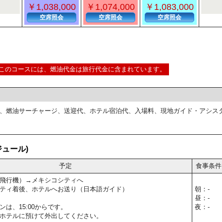
￥1,038,000
￥1,074,000
￥1,083,000
空席照会
空席照会
空席照会
このコースには、燃油代金は旅行代金に含まれています。
、燃油サーチャージ、送迎代、ホテル宿泊代、入場料、現地ガイド・アシス
ュール)
予定
食事条件
飛行機）→メキシコシティへ
ティ着後、ホテルへお送り（日本語ガイド）
朝：-
昼：-
は、15:00からです。
夜：-
ホテルに預けて外出してください。