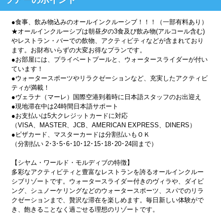
●食事、飲み物込みのオールインクルーシブ！！！（一部有料あり）
★オールインクルーシブは朝昼夕の3食及び飲み物(アルコール含む)
やレストラン・バーでの飲物、アクティビティなどが含まれており
ます。お財布いらずの大変お得なプランです。
●お部屋には、プライベートプールと、ウォータースライダーが付い
ています！
●ウォータースポーツやリラクゼーションなど、充実したアクティビ
ティが満載！
●ヴェラナ（マーレ）国際空港到着時に日本語スタッフのお出迎え
●現地滞在中は24時間日本語サポート
●お支払いは5大クレジットカードに対応
（VISA、MASTER、JCB、AMERICAN EXPRESS、DINERS）
●ビザカード、マスターカードは分割払いもＯＫ
（分割払い 2･3･5･6･10･12･15･18･20･24回まで）
【シヤム・ワールド・モルディブの特徴】
多彩なアクティビティと豊富なレストランを誇るオールインクルー
シブリゾートです。ウォータースライダー付きのヴィラや、ダイビ
ング、シュノーケリングなどのウォータースポーツ、スパでのリラ
クゼーションまで、贅沢な滞在を楽しめます。毎日新しい体験がで
き、飽きることなく過ごせる理想のリゾートです。