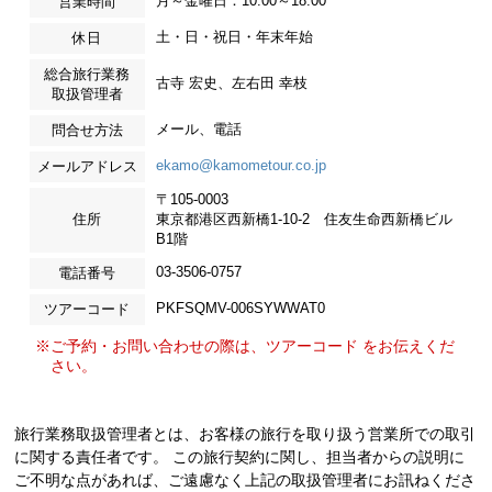
月～金曜日：10:00～18:00
営業時間
土・日・祝日・年末年始
休日
総合旅行業務
古寺 宏史、左右田 幸枝
取扱管理者
メール、電話
問合せ方法
ekamo@kamometour.co.jp
メールアドレス
〒105-0003
住所
東京都港区西新橋1-10-2 住友生命西新橋ビル
B1階
03-3506-0757
電話番号
PKFSQMV-006SYWWAT0
ツアーコード
※ご予約・お問い合わせの際は、ツアーコード をお伝えくだ
さい。
旅行業務取扱管理者とは、お客様の旅行を取り扱う営業所での取引
に関する責任者です。 この旅行契約に関し、担当者からの説明に
ご不明な点があれば、ご遠慮なく上記の取扱管理者にお訊ねくださ