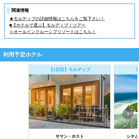
関連情報
★モルディブの詳細情報はこちらをご覧下さい！
■【ホテルで選ぶ】モルディブ！ツアー
☆オールインクルーシブリゾートはこちら！
利用予定ホテル
【1日目】モルディブ
【
サマン・ホスト
シヤム