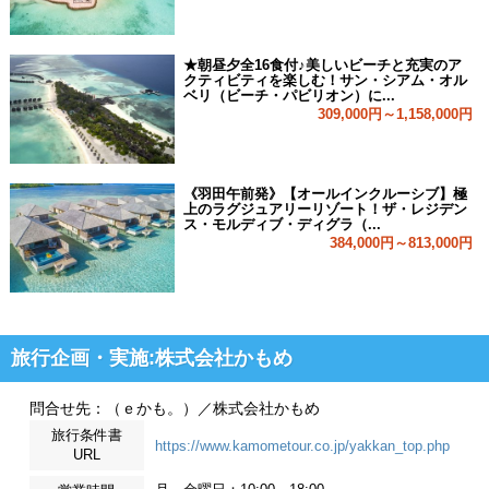
★朝昼夕全16食付♪美しいビーチと充実のア
クティビティを楽しむ！サン・シアム・オル
ベリ（ビーチ・パビリオン）に...
309,000円～1,158,000円
《羽田午前発》【オールインクルーシブ】極
上のラグジュアリーリゾート！ザ・レジデン
ス・モルディブ・ディグラ（...
384,000円～813,000円
旅行企画・実施:株式会社かもめ
問合せ先：（ｅかも。）／株式会社かもめ
旅行条件書
https://www.kamometour.co.jp/yakkan_top.php
URL