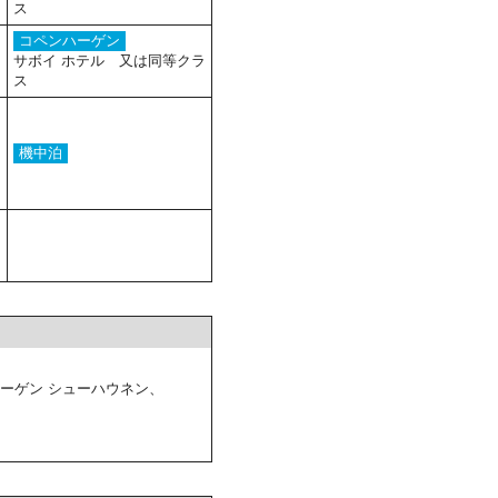
ス
コペンハーゲン
サボイ ホテル 又は同等クラ
ス
機中泊
ハーゲン シューハウネン、