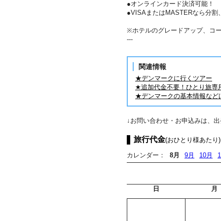
●オンラインカード決済可能！
●VISAまたはMASTERなら
※ホテルのグレードアップ、コ
---
関連情報
★デンマークに行くツアー
★追加代金不要！ひとり旅専
★デンマークの基本情報など
↓お問い合わせ・お申込みは、
旅行代金
(おひとり様あたり)
カレンダー：
8月
9月
10月
日
月