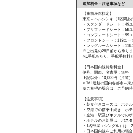
追加料金・注意事項など
【事前座席指定】
東京⇔ヘルシンキ（1区間あ
・スタンダードシート：49
・プリファードシート：59
・コンフォートシート：99
・フロントシート：119ユー
・レッグルームシート：119
※ご出発の28日前から承り
※1手配あたり、手配手数料と
【日本国内線特別料金】
伊丹、関西、名古屋：無料
上記以外：10,000円（片道）
※JAL運航の国内各都市⇔
※ご希望の場合は、ご予約時
【注意事項】
・朝食付きコースは、ホテル
・空港での搭乗手続き、ホテ
・空港・駅及びホテルでのポ
・ホテルのお部屋は、バスタ
・1名部屋（シングル）は、
・日本国内線をご利用の場合