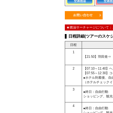
空席照会
空席照
★燃油サーチャージについて：
日程詳細(ツアーのスケジ
日程
1
【21:50】羽田発
2
【07:10～11:
【07:55～12:
●ホテル到着後、自
（ホテルチェックイ
3
●終日：自由行動
ショッピング、観光
4
●終日：自由行動
ショッピング、観光