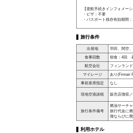
【渡航手続きインフォメーシ
・ビザ：不要
・パスポート残存有効期間：
旅行条件
出発地
羽田、関空、
食事回数
朝食：4回 
航空会社
フィンランド
マイレージ
あり(Finnai
事前座席指定
なし
現地空港諸税
販売店徴収／大
燃油サーチャ
旅行条件備考
旅行代金に燃
徴ならびに廃
利用ホテル