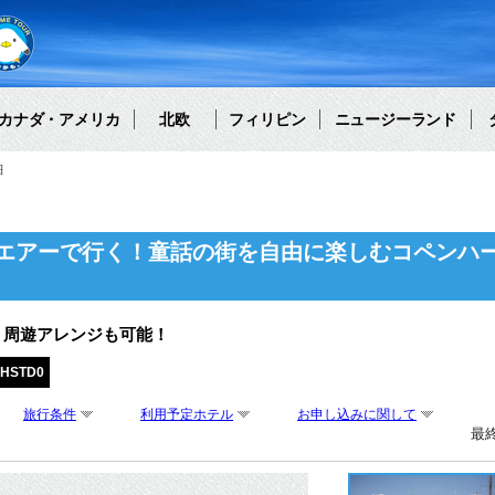
カナダ・アメリカ
北欧
フィリピン
ニュージーランド
細
エアーで行く！童話の街を自由に楽しむコペンハー
・周遊アレンジも可能！
PHSTD0
旅行条件
利用予定ホテル
お申し込みに関して
最終