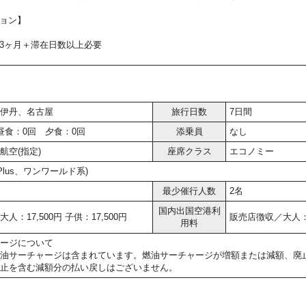
ョン】
3ヶ月＋滞在日数以上必要
伊丹、名古屋
旅行日数
7日間
昼食：0回 夕食：0回
添乗員
なし
航空(指定)
座席クラス
エコノミー
r Plus、ワンワールド系)
最少催行人数
2名
国内出国空港利
人：17,500円 子供：17,500円
販売店徴収／大人：5,
用料
ージについて
油サーチャージは含まれています。燃油サーチャージが増額または減額、廃
止を含む減額分の払い戻しはございません。