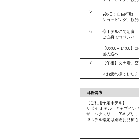
5
●終日：自由行動
ショッピング、観光
6
◎ホテルにて朝食
ご自身でコペンハー
【08:00～14:
国の途へ
7
【午後】羽田着。空
☆お疲れ様でした☆
日程備考
【ご利用予定ホテル】
サボイ ホテル、キャブイン 
ザ・ハクスリー・BW プリ
※ホテル指定は別途お見積も