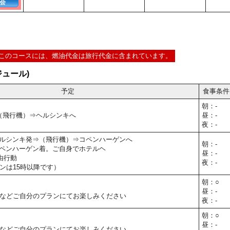
会
このコースには、燃油代金は旅行代金に含まれています。
ュール)
予定
食事条件
朝：-
⇒（飛行機）⇒ヘルシンキへ
昼：-
夜：-
40】ヘルシンキ発⇒（飛行機）⇒コペンハーゲンへ
朝：-
30】コペンハーゲン着。ご自身でホテルヘ
昼：-
由行動
夜：-
ンは15時以降です）
朝：○
昼：-
などご自分のプランにてお楽しみください
夜：-
朝：○
昼：-
などご自分のプランにてお楽しみください