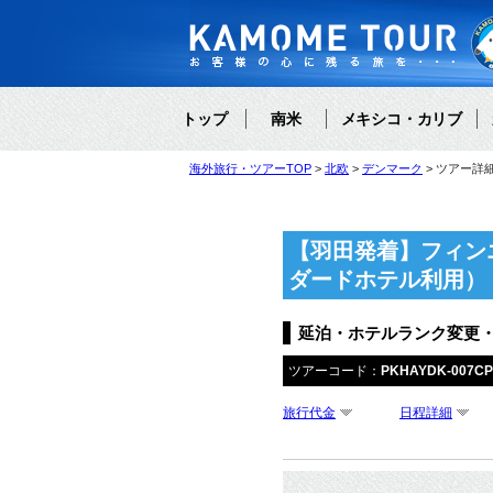
トップ
南米
メキシコ・カリブ
海外旅行・ツアーTOP
北欧
デンマーク
ツアー詳
【羽田発着】フィン
ダードホテル利用）
延泊・ホテルランク変更
ツアーコード：
PKHAYDK-007C
旅行代金
日程詳細