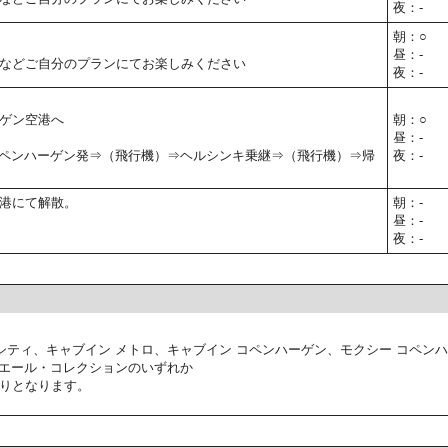
夜：-
朝：○
昼：-
などご自分のプランにてお楽しみください
夜：-
ゲン空港へ
朝：○
昼：-
00】コペンハーゲン発⇒（飛行機）⇒ヘルシンキ乗継⇒（飛行機）⇒帰
夜：-
港にて解散。
朝：-
昼：-
夜：-
シティ、キャブイン メトロ、キャブイン コペンハーゲン、モクシー コペン
ミエール・コレクションのいずれか
りとなります。