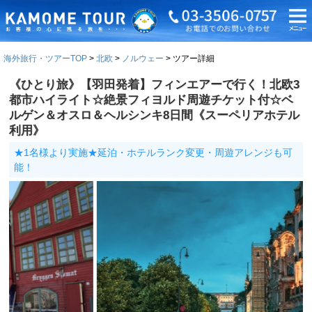
海外旅行・ツアーTOP
北欧
ノルウェー
ツアー詳細
《ひとり旅》【羽田発着】フィンエアーで行く！北欧3
都市ハイライト☆絶景フィヨルド周遊チケット付☆ベ
ルゲン＆オスロ＆ヘルシンキ8日間《スーペリアホテル
利用》
★1名様より実施★延泊・ホテルランク変更・周遊アレンジも可
能！