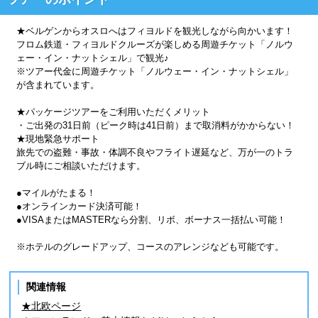
★ベルゲンからオスロへはフィヨルドを観光しながら向かいます！
フロム鉄道・フィヨルドクルーズが楽しめる周遊チケット「ノルウ
ェー・イン・ナットシェル」で観光♪
※ツアー代金に周遊チケット「ノルウェー・イン・ナットシェル」
が含まれています。
★パッケージツアーをご利用いただくメリット
・ご出発の31日前（ピーク時は41日前）まで取消料がかからない！
★現地緊急サポート
旅先での盗難・事故・体調不良やフライト遅延など、万が一のトラ
ブル時にご相談いただけます。
●マイルがたまる！
●オンラインカード決済可能！
●VISAまたはMASTERなら分割、リボ、ボーナス一括払い可能！
※ホテルのグレードアップ、コースのアレンジなども可能です。
関連情報
★北欧ページ