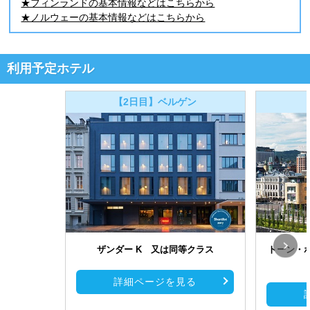
★フィンランドの基本情報などはこちらから
★ノルウェーの基本情報などはこちらから
利用予定ホテル
【2日目】ベルゲン
ザンダー K 又は同等クラス
トーン・
詳細ページを見る