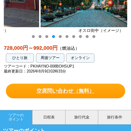
オスロ街中（イメージ）
728,000円～992,000円
（燃油込）
ひとり旅
周遊ツアー
オンライン
ツアーコード：PKHAYNO-008BOHSUP1
最終更新日：2026年8月9日02時33分
空席問い合わせ（無料）
ツアーの
日程表
旅行代金
旅行条件
ポイント
ツアーのポイント