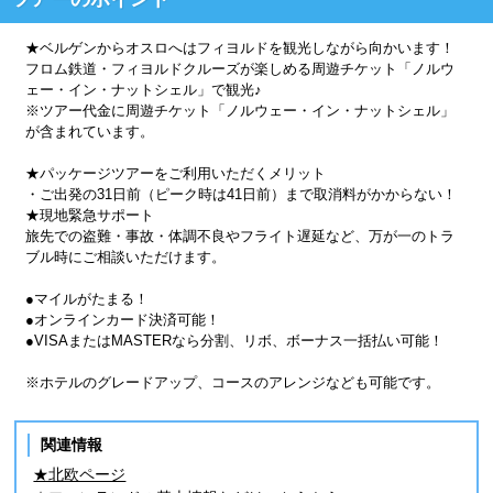
★ベルゲンからオスロへはフィヨルドを観光しながら向かいます！
フロム鉄道・フィヨルドクルーズが楽しめる周遊チケット「ノルウ
ェー・イン・ナットシェル」で観光♪
※ツアー代金に周遊チケット「ノルウェー・イン・ナットシェル」
が含まれています。
★パッケージツアーをご利用いただくメリット
・ご出発の31日前（ピーク時は41日前）まで取消料がかからない！
★現地緊急サポート
旅先での盗難・事故・体調不良やフライト遅延など、万が一のトラ
ブル時にご相談いただけます。
●マイルがたまる！
●オンラインカード決済可能！
●VISAまたはMASTERなら分割、リボ、ボーナス一括払い可能！
※ホテルのグレードアップ、コースのアレンジなども可能です。
関連情報
★北欧ページ