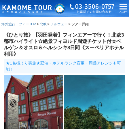
海外旅行・ツアーTOP
北欧
ノルウェー
ツアー詳細
《ひとり旅》【羽田発着】フィンエアーで行く！北欧3
都市ハイライト☆絶景フィヨルド周遊チケット付☆ベ
ルゲン＆オスロ＆ヘルシンキ8日間《スーペリアホテル
利用》
★1名様より実施★延泊・ホテルランク変更・周遊アレンジも可
能！