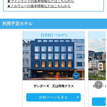
★フィンランドの基本情報などはこちらから
★ノルウェーの基本情報などはこちらから
利用予定ホテル
【2日目】ベルゲン
ザンダー K 又は同等クラス
トーン・
詳細ページを見る