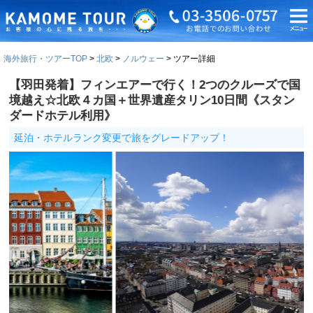
海外旅行・ツアーTOP
北欧
ノルウェー
ツアー詳細
【羽田発着】フィンエアーで行く！2つのクルーズで国
境越え☆北欧４カ国＋世界遺産タリン10日間《スタン
ダードホテル利用》
延泊・ホテルランク変更で旅をグレードアップ！