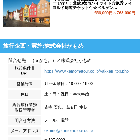
ーで行く！北欧3都市ハイライト☆絶景フィ
ヨルド周遊チケット付☆ベルゲン...
556,000円～768,000円
旅行企画・実施:株式会社かもめ
問合せ先：（ｅかも。）／株式会社かもめ
旅行条件書
https://www.kamometour.co.jp/yakkan_top.php
URL
月～金曜日：10:00～18:00
営業時間
土・日・祝日・年末年始
休日
総合旅行業務
古寺 宏史、左右田 幸枝
取扱管理者
メール、電話
問合せ方法
ekamo@kamometour.co.jp
メールアドレス