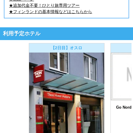
★追加代金不要！ひとり旅専用ツアー
★フィンランドの基本情報などはこちらから
利用予定ホテル
【2日目】オスロ
Go Nord