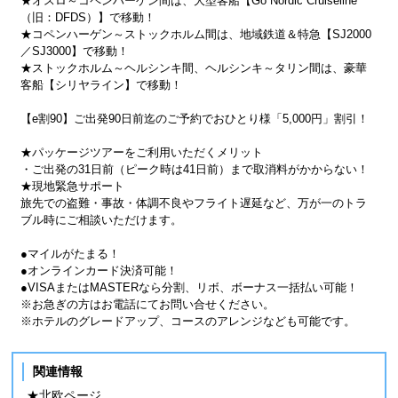
★オスロ～コペンハーゲン間は、大型客船【Go Nordic Cruiseline
（旧：DFDS）】で移動！
★コペンハーゲン～ストックホルム間は、地域鉄道＆特急【SJ2000
／SJ3000】で移動！
★ストックホルム～ヘルシンキ間、ヘルシンキ～タリン間は、豪華
客船【シリヤライン】で移動！
【e割90】ご出発90日前迄のご予約でおひとり様「5,000円」割引！
★パッケージツアーをご利用いただくメリット
・ご出発の31日前（ピーク時は41日前）まで取消料がかからない！
★現地緊急サポート
旅先での盗難・事故・体調不良やフライト遅延など、万が一のトラ
ブル時にご相談いただけます。
●マイルがたまる！
●オンラインカード決済可能！
●VISAまたはMASTERなら分割、リボ、ボーナス一括払い可能！
※お急ぎの方はお電話にてお問い合せください。
※ホテルのグレードアップ、コースのアレンジなども可能です。
関連情報
★北欧ページ