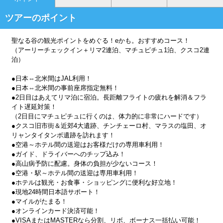
ツアーのポイント
聖なる谷の観光ポイントをめぐる！eかも。おすすめコース！
（アーリーチェックイン＋リマ2連泊、マチュピチュ1泊、クスコ2連
泊）
●日本⇔北米間はJAL利用！
●日本⇔北米間の事前座席指定無料！
●2日目はあえてリマ泊に宿泊。長距離フライトの疲れを解消＆フラ
イト遅延対策！
（2日目にマチュピチュに行くのは、体力的に非常にハードです）
●クスコ旧市街＆近郊4大遺跡、チンチェーロ村、マラスの塩田、オ
リャンタイタンボ遺跡を訪れます！
●空港～ホテル間の送迎はお客様だけの専用車利用！
●ガイド、ドライバーへのチップ込み！
●高山病予防に配慮。身体の負担が少ないコース！
●空港・駅～ホテル間の送迎は専用車利用！
●ホテルは観光・お食事・ショッピングに便利な好立地！
●現地24時間日本語サポート！
●マイルがたまる！
●オンラインカード決済可能！
●VISAまたはMASTERなら分割、リボ、ボーナス一括払い可能！