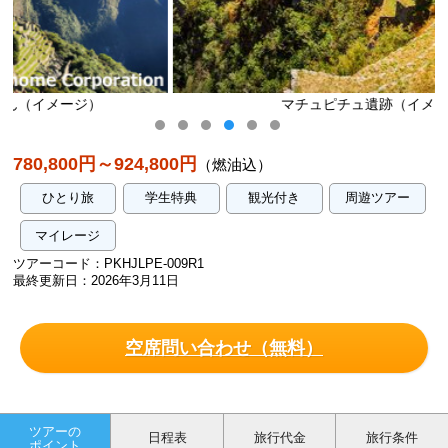
マチュピチュ遺跡（イメージ）
780,800円～924,800円
（燃油込）
ひとり旅
学生特典
観光付き
周遊ツアー
マイレージ
ツアーコード：PKHJLPE-009R1
最終更新日：2026年3月11日
空席問い合わせ（無料）
ツアーの
日程表
旅行代金
旅行条件
ポイント