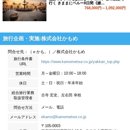
行く きままにペルー8日間《嬉...
768,000円～1,092,000円
旅行企画・実施:株式会社かもめ
問合せ先：（ｅかも。）／株式会社かもめ
旅行条件書
https://www.kamometour.co.jp/yakkan_top.php
URL
月～金曜日：10:00～18:00
営業時間
土・日・祝日・年末年始
休日
総合旅行業務
古寺 宏史、左右田 幸枝
取扱管理者
メール、電話
問合せ方法
ekamo@kamometour.co.jp
メールアドレス
〒105-0003