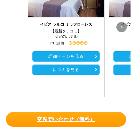
イビス ラルコ ミラフローレス
イビス
【最新クチコミ】
安定のホテル
口コミ評価
口
詳細ページを見る
口コミを見る
空席問い合わせ（無料）