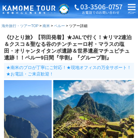
海外旅行・ツアーTOP
南米
ペルー
ツアー詳細
《ひとり旅》【羽田発着】★JALで行く！★リマ2連泊
＆クスコ＆聖なる谷のチンチェーロ村・マラスの塩
田・オリャンタイタンボ遺跡＆世界遺産マチュピチュ
遺跡！！ペルー9日間『学割』『グループ割』
★南米のプロが丁寧にご対応！★現地オフィスの万全サポート！
★お電話・ご来店歓迎！