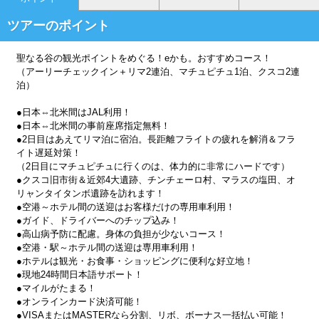
ツアーのポイント
聖なる谷の観光ポイントをめぐる！eかも。おすすめコース！
（アーリーチェックイン＋リマ2連泊、マチュピチュ1泊、クスコ2連
泊）
●日本⇔北米間はJAL利用！
●日本⇔北米間の事前座席指定無料！
●2日目はあえてリマ泊に宿泊。長距離フライトの疲れを解消＆フラ
イト遅延対策！
（2日目にマチュピチュに行くのは、体力的に非常にハードです）
●クスコ旧市街＆近郊4大遺跡、チンチェーロ村、マラスの塩田、オ
リャンタイタンボ遺跡を訪れます！
●空港～ホテル間の送迎はお客様だけの専用車利用！
●ガイド、ドライバーへのチップ込み！
●高山病予防に配慮。身体の負担が少ないコース！
●空港・駅～ホテル間の送迎は専用車利用！
●ホテルは観光・お食事・ショッピングに便利な好立地！
●現地24時間日本語サポート！
●マイルがたまる！
●オンラインカード決済可能！
●VISAまたはMASTERなら分割、リボ、ボーナス一括払い可能！