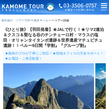
海外旅行・ツアーTOP
南米
ペルー
ツアー詳細
《ひとり旅》【羽田発着】★JALで行く！★リマ2連泊
＆クスコ＆聖なる谷のチンチェーロ村・マラスの塩
田・オリャンタイタンボ遺跡＆世界遺産マチュピチュ
遺跡！！ペルー9日間『学割』『グループ割』
★南米のプロが丁寧にご対応！★現地オフィスの万全サポート！
★お電話・ご来店歓迎！