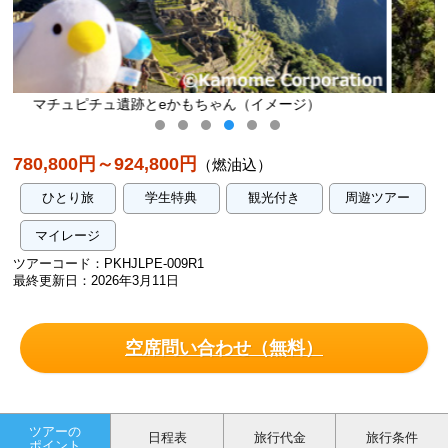
メージ）
マチュピチュ遺跡（イメージ）
780,800円～924,800円
（燃油込）
ひとり旅
学生特典
観光付き
周遊ツアー
マイレージ
ツアーコード：PKHJLPE-009R1
最終更新日：2026年3月11日
空席問い合わせ（無料）
ツアーの
日程表
旅行代金
旅行条件
ポイント