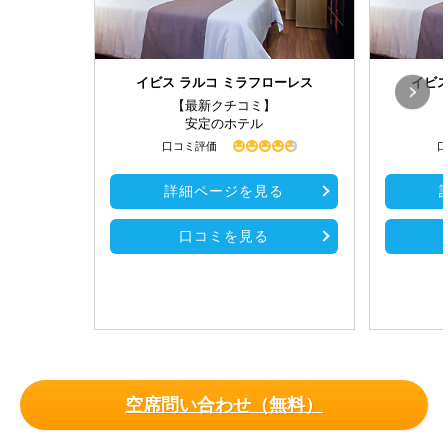
イビス ラルコ ミラフローレス
イビス
【最新クチコミ】
安定のホテル
口コミ評価
口
詳細ページを見る
口コミを見る
空席問い合わせ（無料）