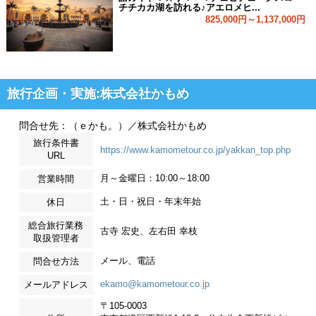
チチカカ湖を訪れる♪アエロメヒ...
825,000円～1,137,000円
旅行企画・実施:株式会社かもめ
問合せ先：（ｅかも。）／株式会社かもめ
旅行条件書
https://www.kamometour.co.jp/yakkan_top.php
URL
月～金曜日：10:00～18:00
営業時間
土・日・祝日・年末年始
休日
総合旅行業務
古寺 宏史、左右田 幸枝
取扱管理者
メール、電話
問合せ方法
ekamo@kamometour.co.jp
メールアドレス
〒105-0003