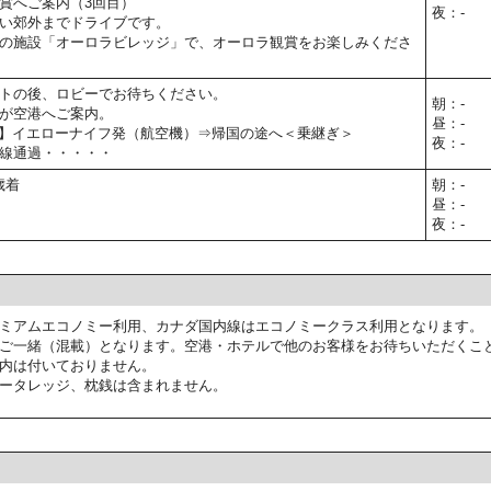
賞へご案内（3回目）
夜：-
い郊外までドライブです。
の施設「オーロラビレッジ」で、オーロラ観賞をお楽しみくださ
トの後、ロビーでお待ちください。
朝：-
が空港へご案内。
昼：-
00予定】イエローナイフ発（航空機）⇒帰国の途へ＜乗継ぎ＞
夜：-
線通過・・・・・
歳着
朝：-
昼：-
夜：-
ミアムエコノミー利用、カナダ国内線はエコノミークラス利用となります。
ご一緒（混載）となります。空港・ホテルで他のお客様をお待ちいただくこ
内は付いておりません。
ータレッジ、枕銭は含まれません。