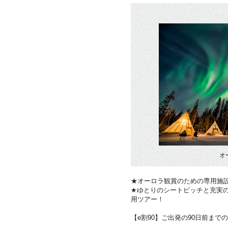
オ
★オーロラ観賞のための専用施
★ゆとりのシートピッチと充実
用ツアー！
【e割90】ご出発の90日前まで