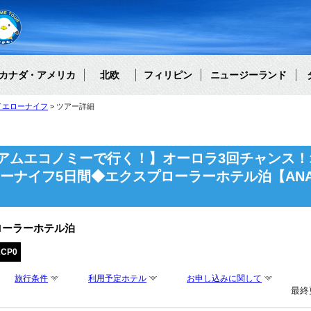
カナダ・アメリカ
北欧
フィリピン
ニュージーランド
イエローナイフ
ツアー詳細
アムエコノミーで行く！】オーロラ3回チャンス！
ローナイフ5日間◆エクスプローラーホテル泊【AN
ローラーホテル泊
ACP0
旅行条件
利用予定ホテル
お申し込みに関して
最終