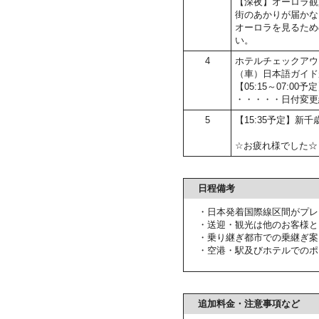
【深夜】オーロラ観
街のあかりが届かな
オーロラを見るため
い。
4
ホテルチェックアウ
（車）日本語ガイド
【05:15～07:
・・・・・日付変更
5
【15:35予定】新千
☆お疲れ様でした☆
日程備考
・日本発着国際線区間がプレ
・送迎・観光は他のお客様と
・乗り継ぎ都市での乗継ぎ案
・空港・駅及びホテルでのポ
追加料金・注意事項など