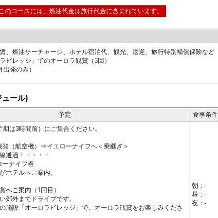
このコースには、燃油代金は旅行代金に含まれています。
賃、燃油サーチャージ、ホテル宿泊代、観光、送迎、旅行特別補償保険など
ラビレッジ」でのオーロラ観賞（3回）
月出発のみ）
ュール)
予定
食事条件
忙期は3時間前）にご集合ください。
新千歳発（航空機）⇒イエローナイフへ＜乗継ぎ＞
線通過・・・・・
エローナイフ着
がホテルへご案内。
朝：-
賞へご案内（1回目）
昼：-
い郊外までドライブです。
夜：-
の施設「オーロラビレッジ」で、オーロラ観賞をお楽しみくださ