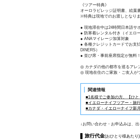
《ツアー特典》
オーロラビレッジ証明書、絵葉
※特典は現地でのお渡しとなり
● 現地滞在中は24時間日本語サ
● 防寒着レンタル付き（イエロ
● ANAマイレージ加算対象
● 各種クレジットカードでお支払い
DINERS）
● 並び席・事前座席指定が無料
◎ カナダの他の都市を巡るアレ
◎ 現地在住のご家族・ご友人が
関連情報
■1名様でご参加の方、【ひ
■イエローナイフツアー・旅
■カナダ・イエローナイフ新
↓お問い合わせ・お申込みは、
旅行代金
(おひとり様あたり)