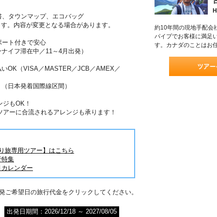
H
書、タウンマップ、エコバッグ
ます。内容が変更となる場合があります。
約10年間の現地手配会
パイプでお客様に満足
ポート付きで安心
す。カナダのことはお
ーナイフ滞在中／11～4月出発）
OK（VISA／MASTER／JCB／AMEX／
！（日本発着国際線区間）
ンジもOK！
ツアーに合流されるアレンジも承ります！
とり旅専用ツアー】はこちら
行特集
月カレンダー
出発ご希望日の旅行代金をクリックしてください。
出発日期間：2026/12/18 ～ 2027/08/05