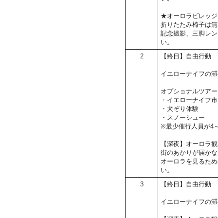
★オーロラビレッジ
折りたたみ椅子は無
記念撮影、三脚レン
い。
2
【終日】自由行動
イエローナイフの滞
オプショナルツアー
・イエローナイフ市
・犬ぞり体験
・スノーシュー
※最少催行人員が4
【深夜】オーロラ観
街のあかりが届かな
オーロラを見るため
い。
3
【終日】自由行動
イエローナイフの滞