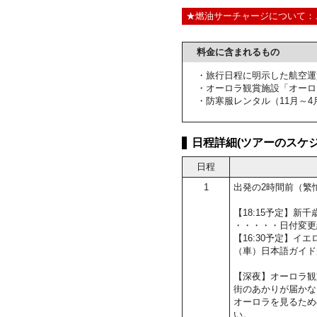
★燃油サーチャージについて：
料金に含まれるもの
・旅行日程に明示した航空運
・オーロラ観賞施設「オーロ
・防寒服レンタル（11月～4
日程詳細(ツアーのスケジ
日程
1
出発の2時間前（繁
【18:15予定】
・・・・・日付変更
【16:30予定】イ
（車）日本語ガイド
【深夜】オーロラ観
街のあかりが届かな
オーロラを見るため
い。