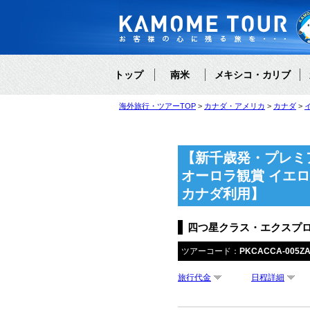
トップ
南米
メキシコ・カリブ
海外旅行・ツアーTOP
カナダ・アメリカ
カナダ
【新千歳発・プレミ
オーロラ観賞 イエ
カナダ利用】
四つ星クラス・エクスプ
ツアーコード：
PKCACCA-005Z
旅行代金
日程詳細