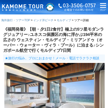
海外旅行・ツアーTOP
インド洋ビーチ
モルディブ
ツアー詳細
《福岡発着》【朝・夕1日2食付】極上の5ツ星モダンラ
グジュアリー♪ユネスコ保護区の海に浮かぶ194平米の
広さの ウェスティン・モルディブ・ミリアンドゥ（オ
ーバー・ウォーター・ヴィラ・プール）に泊まる♪シン
ガポール航空で行くモルディブ7日間
★旅行の悩み、プロにおまかせ！メール・電話でラクラク相談