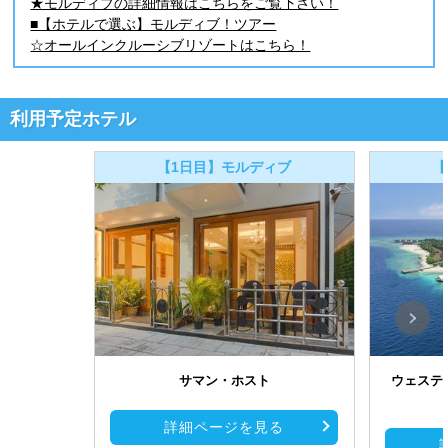
★モルディブの詳細情報はこちらをご覧下さい！
■【ホテルで選ぶ】モルディブ！ツアー
☆オールインクルーシブリゾートはこちら！
利用予定ホテル
【1日目】モルディブ
【
サマン・ホスト
ウェステ
詳細ページを見る