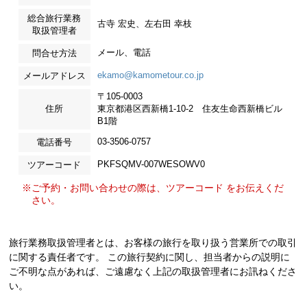
総合旅行業務
古寺 宏史、左右田 幸枝
取扱管理者
メール、電話
問合せ方法
ekamo@kamometour.co.jp
メールアドレス
〒105-0003
住所
東京都港区西新橋1-10-2 住友生命西新橋ビル
B1階
03-3506-0757
電話番号
PKFSQMV-007WESOWV0
ツアーコード
※ご予約・お問い合わせの際は、ツアーコード をお伝えくだ
さい。
旅行業務取扱管理者とは、お客様の旅行を取り扱う営業所での取引
に関する責任者です。 この旅行契約に関し、担当者からの説明に
ご不明な点があれば、ご遠慮なく上記の取扱管理者にお訊ねくださ
い。