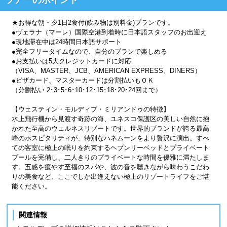
★お得な朝・夕1日2食付(飲み物は別料金)プランです。
●ヴェラナ（マーレ）国際空港到着時に日本語スタッフのお出迎え
●現地滞在中は24時間日本語サポート
●完全フリータイムなので、自分のプランで楽しめる
●お支払いは5大クレジットカードに対応
（VISA、MASTER、JCB、AMERICAN EXPRESS、DINERS）
●ビザカード、マスターカードは分割払いもＯＫ
（分割払い 2･3･5･6･10･12･15･18･20･24回まで）
【ウェスティン・モルディブ・ミリアンドゥの特徴】
水上飛行機から見渡す奇跡の海、ユネスコ保護区の美しい自然に抱
かれた至高のウェルネスリゾートです。世界的ブランドが誇る最高
峰のホスピタリティが、特別なハネムーンをより贅沢に演出。すべ
ての客室に極上の眠りを約束するヘブンリーベッドとプライベート
プールを完備し、二人きりのプライベートな時間を優雅に満たしま
す。五感を癒やす至福のスパや、波の音を聴きながら味わうこだわ
りの美食など、ここでしか出逢えない極上のリゾートライフをご堪
能ください。
関連情報