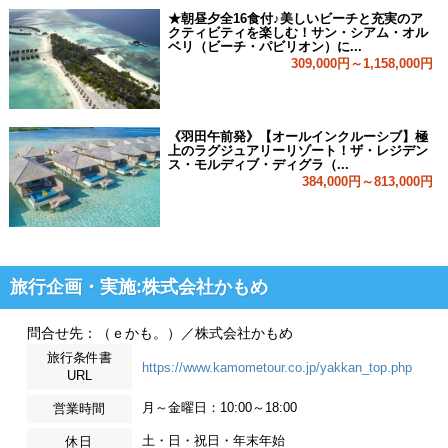
★朝昼夕全16食付♪美しいビーチと充実のア
クティビティを楽しむ！サン・シアム・オル
ベリ（ビーチ・パビリオン）に...
309,000円～1,158,000円
《羽田午前発》【オールインクルーシブ】極
上のラグジュアリーリゾート！ザ・レジデン
ス・モルディブ・ディグラ（...
384,000円～813,000円
旅行企画・実施:株式会社かもめ
問合せ先：（ｅかも。）／株式会社かもめ
旅行条件書
https://www.kamometour.co.jp/yakkan_top.php
URL
月～金曜日：10:00～18:00
営業時間
土・日・祝日・年末年始
休日