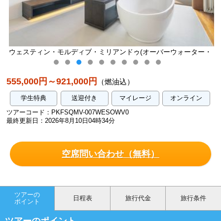
アンドゥ(オーバーウォーター・
ウェスティン・モルディブ・ミリアン
ル)／イメージ
ヴィラ・プール)
555,000円～921,000円
（燃油込）
学生特典
送迎付き
マイレージ
オンライン
ツアーコード：PKFSQMV-007WESOWV0
最終更新日：2026年8月10日04時34分
空席問い合わせ（無料）
ツアーの
日程表
旅行代金
旅行条件
ポイント
ツアーのポイント