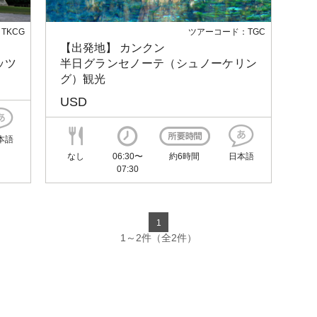
TKCG
ツアーコード：TGC
【出発地】 カンクン
ッツ
半日グランセノーテ（シュノーケリン
グ）観光
USD
本語
なし
06:30〜
約6時間
日本語
07:30
1
1～2件（全2件）