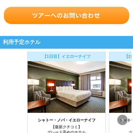
利用予定ホテル
【1日目】イエローナイフ
【2
シャトー・ノバ・イエローナイフ
シャト
【最新クチコミ】
グレード高めのホテル
グ