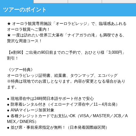
ツアーのポイント
★ オーロラ観賞専用施設「オーロラビレッジ」で、臨場感あふれる
オーロラ観賞へご案内！
★ 一度は訪れたい世界三大瀑布「ナイアガラの滝」も満喫できる、
贅沢な周遊コース！
【e割90】ご出発の90日前までのご予約で、おひとり様「3,000円」
割引！
《ツアー特典》
オーロラビレッジ証明書、絵葉書、タウンマップ、エコバッグ
※特典は現地でのお渡しとなります。内容が変更となる場合があり
ます。
● 現地滞在中は24時間日本語サポート付きで安心
● 防寒着レンタル付き（イエローナイフ滞在中／11～4月出発）
● ANAマイレージ加算対象
● 各種クレジットカードでお支払いOK（VISA／MASTER／JCB／A
MEX／DINERS）
● 並び席・事前座席指定が無料！（日本発着国際線区間）