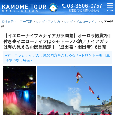
海外旅行・ツアーTOP
カナダ・アメリカ
カナダ
イエローナイフ
ツアー詳
細
【イエローナイフ＆ナイアガラ周遊】オーロラ観賞2回
付き◆イエローナイフはシャトーノバ泊／ナイアガラ
は滝の見えるお部屋指定！（成田発・羽田着）6日間
●オーロラとナイアガラ滝の両方を楽しめる！●トロント⇒羽田直
行便で楽々帰国♪