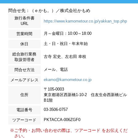
問合せ先：（ｅかも。）／株式会社かもめ
旅行条件書
https://www.kamometour.co.jp/yakkan_top.php
URL
月～金曜日：10:00～18:00
営業時間
土・日・祝日・年末年始
休日
総合旅行業務
古寺 宏史、左右田 幸枝
取扱管理者
メール、電話
問合せ方法
ekamo@kamometour.co.jp
メールアドレス
〒105-0003
住所
東京都港区西新橋1-10-2 住友生命西新橋ビル
B1階
03-3506-0757
電話番号
PKTACCA-006ZGF0
ツアーコード
※ご予約・お問い合わせの際は、ツアーコード をお伝えくだ
さい。