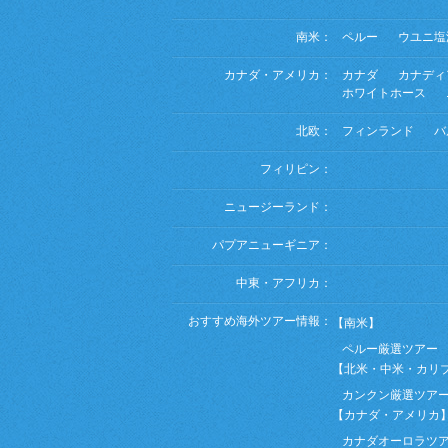
南米：
ペルー
ウユニ塩
カナダ・アメリカ：
カナダ
カナディ
ホワイトホース
北欧：
フィンランド
バ
フィリピン：
ニュージーランド：
パプアニューギニア：
中東・アフリカ：
おすすめ海外ツアー情報：
【南米】
ペルー厳選ツアー
【北米・中米・カリ
カンクン厳選ツア
【カナダ・アメリカ
カナダオーロラツ