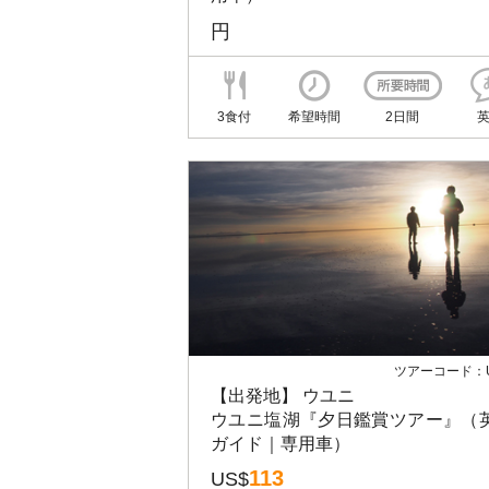
円
3食付
希望時間
2日間
ツアーコード：U
【出発地】 ウユニ
ウユニ塩湖『夕日鑑賞ツアー』（
ガイド｜専用車）
113
US$