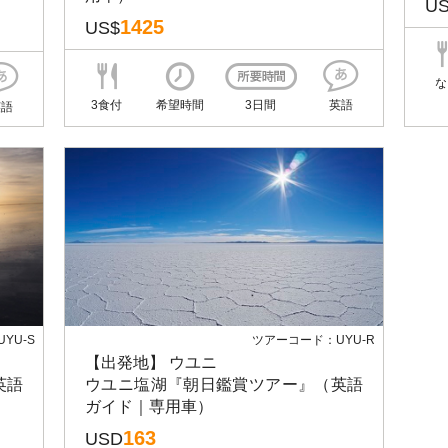
U
1425
US$
な
3食付
希望時間
3日間
英語
英語
YU-S
ツアーコード：UYU-R
【出発地】 ウユニ
英語
ウユニ塩湖『朝日鑑賞ツアー』（英語
ガイド｜専用車）
163
USD