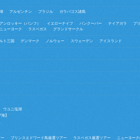
湖
アルゼンチン
ブラジル
ガラパゴス諸島
アンロッキー（バンフ）
イエローナイフ
バンクーバー
ナイアガラ
プ
ニューヨーク
ラスベガス
グランドサークル
ルト三国
デンマーク
ノルウェー
スウェーデン
アイスランド
ウユニ塩湖
ブ海】
ー
】
アー
プリンスエドワード島厳選ツアー
ラスベガス厳選ツアー
ニューヨーク