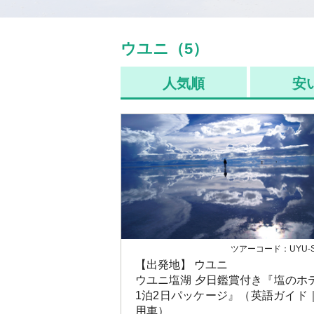
ウユニ（5）
人気順
安
ツアーコード：UYU-S
【出発地】 ウユニ
ウユニ塩湖 夕日鑑賞付き『塩のホ
1泊2日パッケージ』（英語ガイド
用車）