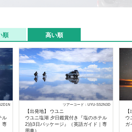
い順
高い順
2D1N
ツアーコード：UYU-SS2N3D
【出発地】 ウユニ
【
テル
ウユニ塩湖 夕日鑑賞付き『塩のホテル
ウ
｜専
2泊3日パッケージ』（英語ガイド｜専
ガ
用車）