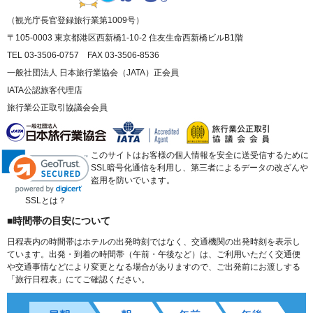
（観光庁長官登録旅行業第1009号）
〒105-0003 東京都港区西新橋1-10-2 住友生命西新橋ビルB1階
TEL 03-3506-0757 FAX 03-3506-8536
一般社団法人 日本旅行業協会（JATA）正会員
IATA公認旅客代理店
旅行業公正取引協議会会員
このサイトはお客様の個人情報を安全に送受信するために
SSL暗号化通信を利用し、第三者によるデータの改ざんや
盗用を防いでいます。
SSLとは？
■時間帯の目安について
日程表内の時間帯はホテルの出発時刻ではなく、交通機関の出発時刻を表示し
ています。出発・到着の時間帯（午前・午後など）は、ご利用いただく交通便
や交通事情などにより変更となる場合がありますので、ご出発前にお渡しする
「旅行日程表」にてご確認ください。