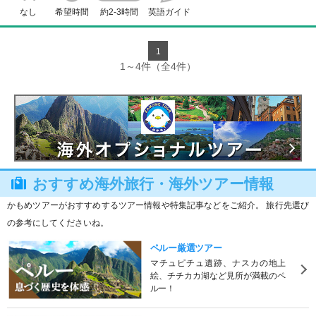
なし
希望時間
約2-3時間
英語ガイド
1
1～4件（全4件）
おすすめ海外旅行・海外ツアー情報
かもめツアーがおすすめするツアー情報や特集記事などをご紹介。 旅行先選び
の参考にしてくださいね。
ペルー厳選ツアー
マチュピチュ遺跡、ナスカの地上
絵、チチカカ湖など見所が満載のペ
ルー！