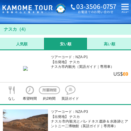
海外旅行・ツアーTOP
海外オプショナルツアーTOP
ペルー
ナスカ
ナスカ（4）
人気順
安い順
高い順
ツアーコード：NZA-P1
【出発地】 ナスカ
ナスカ市内観光（英語ガイド｜専用車）
69
US$
なし
希望時間
約2時間
英語ガイド
ツアーコード：NZA-P3
【出発地】 ナスカ
ナスカ市内観光とパレドネス遺跡＆水路跡とア
ントニー二博物館（英語ガイド｜専用車）