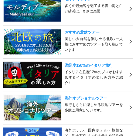
多くの観光客を魅了する青い海と白
い砂浜は、まさに楽園！
おすすめ北欧ツアー
美しい大自然を楽しめる北欧♪一人
旅におすすめのツアーも取り揃えて
います。
満足度120%のイタリア旅行
イタリア在住歴12年のプロがおすす
めするイタリアの楽しみ方をご紹
介！
海外オプショナルツアー
旅行をさらに楽しめる現地ツアーを
多数ご用意しています。
海外ホテル、国内ホテル・旅館な
ど、数十万件以上のホテルを特別価